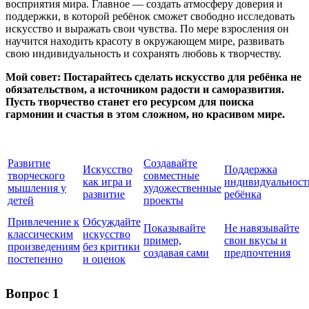
восприятия мира. Главное — создать атмосферу доверия и
поддержки, в которой ребёнок сможет свободно исследовать
искусство и выражать свои чувства. По мере взросления он
научится находить красоту в окружающем мире, развивать
свою индивидуальность и сохранять любовь к творчеству.
Мой совет: Постарайтесь сделать искусство для ребёнка не
обязательством, а источником радости и саморазвития.
Пусть творчество станет его ресурсом для поиска
гармонии и счастья в этом сложном, но красивом мире.
Развитие
Создавайте
Искусство
Поддержка
творческого
совместные
как игра и
индивидуальност
мышления у
художественные
развитие
ребёнка
детей
проекты
Привлечение к
Обсуждайте
Показывайте
Не навязывайте
классическим
искусство
пример,
свои вкусы и
произведениям
без критики
создавая сами
предпочтения
постепенно
и оценок
Вопрос 1