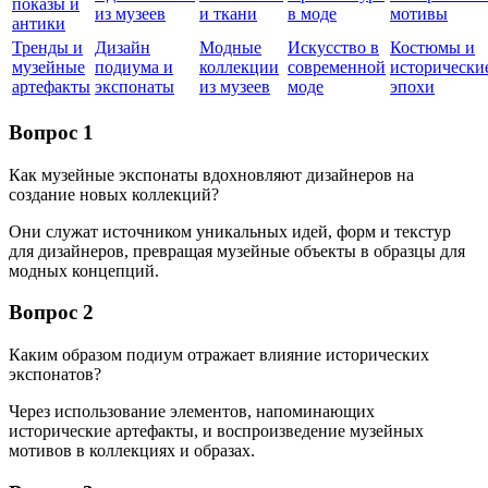
показы и
из музеев
и ткани
в моде
мотивы
антики
Тренды и
Дизайн
Модные
Искусство в
Костюмы и
музейные
подиума и
коллекции
современной
исторически
артефакты
экспонаты
из музеев
моде
эпохи
Вопрос 1
Как музейные экспонаты вдохновляют дизайнеров на
создание новых коллекций?
Они служат источником уникальных идей, форм и текстур
для дизайнеров, превращая музейные объекты в образцы для
модных концепций.
Вопрос 2
Каким образом подиум отражает влияние исторических
экспонатов?
Через использование элементов, напоминающих
исторические артефакты, и воспроизведение музейных
мотивов в коллекциях и образах.