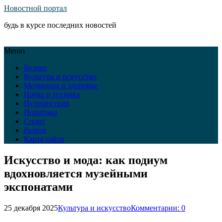
Новостной портал
будь в курсе последних новостей
Меню
Бизнес
Культура и искусство
Медицина и здоровье
Наука и техника
Путешествия
Политика
Спорт
Разное
Карта сайта
Искусство и мода: как подиум
вдохновляется музейными
экспонатами
25 декабря 2025
Культура и искусство
Комментарии: 0