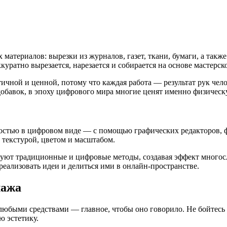
атериалов: вырезки из журналов, газет, ткани, бумаги, а также
куратно вырезается, нарезается и собирается на основе мастерск
тичной и ценной, потому что каждая работа — результат рук чел
Вдобавок, в эпоху цифрового мира многие ценят именно физическ
тью в цифровом виде — с помощью графических редакторов, фот
 текстурой, цветом и масштабом.
т традиционные и цифровые методы, создавая эффект многосло
реализовать идеи и делиться ими в онлайн-пространстве.
лажа
быми средствами — главное, чтобы оно говорило. Не бойтесь э
ю эстетику.