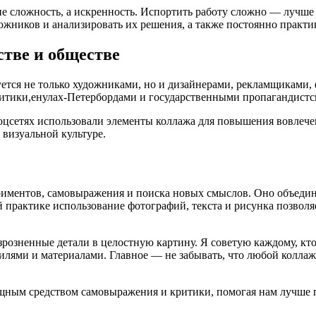
 не сложность, а искренность. Испортить работу сложно — лучш
ожников и анализировать их решения, а также постоянно практи
стве и обществе
тся не только художниками, но и дизайнерами, рекламщиками, 
тики,енулах-Петербордами и государственными пропагандистс
оцсетях использовали элементы коллажа для повышения вовлечен
 визуальной культуре.
риментов, самовыражения и поиска новых смыслов. Оно объединя
 практике использование фотографий, текста и рисунка позволя
зрозненные детали в целостную картину. Я советую каждому, кто
илями и материалами. Главное — не забывать, что любой коллаж
ощным средством самовыражения и критики, помогая нам лучше 