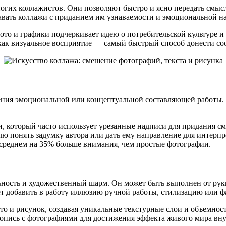
гих коллажистов. Они позволяют быстро и ясно передать смысл
авать коллажи с приданием им узнаваемости и эмоциональной 
то и графики подчеркивает идею о потребительской культуре и 
ак визуальное восприятие — самый быстрый способ донести соо
ния эмоциональной или концептуальной составляющей работы. Э
, который часто использует урезанные надписи для придания с
онять задумку автора или дать ему направление для интерпрет
среднем на 35% больше внимания, чем простые фотографии.
ьность и художественный шарм. Он может быть выполнен от рук
ет добавить в работу иллюзию ручной работы, стилизацию или 
о и рисунок, создавая уникальные текстурные слои и объемнос
вопись с фотографиями для достижения эффекта живого мира вну