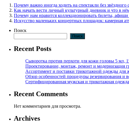
Почему важно иногда ходить на спектакли без звёздного 
Как начать вести личный культурный дневник и что в нё
Почему нам нравится коллекционировать билеты, афиши
Искусство маленьких концертных площадок: камерная ат
Поиск
Поиск
Recent Posts
Сыворотка против перхоти для кожи головы 5 мл, 
Проектирование, монтаж, ремонт и модернизация г
Ассортимент и поставки трикотажной одежды для 
Обзор особенностей процедуры резервирования и во
Сертифицированная мужская и трикотажная одежда ф
Recent Comments
Нет комментариев для просмотра.
Archives