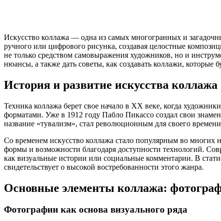
Искусство коллажа — одна из самых многогранных и загадочны
ручного или цифрового рисунка, создавая целостные композиц
не только средством самовыражения художников, но и инструме
нюансы, а также дать советы, как создавать коллажи, которые бу
История и развитие искусства коллажа
Техника коллажа берет свое начало в XX веке, когда художни
форматами. Уже в 1912 году Пабло Пикассо создал свои знаме
название «тувализм», стал революционным для своего времени
Со временем искусство коллажа стало популярным во многих на
формы и возможности благодаря доступности технологий. Совр
как визуальные истории или социальные комментарии. В статис
свидетельствует о высокой востребованности этого жанра.
Основные элементы коллажа: фотографи
Фотографии как основа визуального ряда