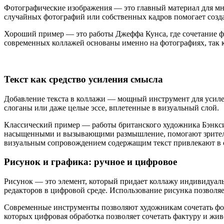
Фотографические изображения — это главный материал для мно
случайных фотографий или собственных кадров помогает созд
Хороший пример — это работы Джеффа Кунса, где сочетание фо
современных коллажей основаны именно на фотографиях, так к
Текст как средство усиления смысла
Добавление текста в коллажи — мощный инструмент для усиле
слоганы или даже целые эссе, вплетенные в визуальный слой.
Классический пример — работы британского художника Бэнкси
насыщенными и вызывающими размышление, помогают зрителю п
визуальным сопровождением содержащим текст привлекают в 
Рисунок и графика: ручное и цифровое
Рисунок — это элемент, который придает коллажу индивидуал
редакторов в цифровой среде. Использование рисунка позволя
Современные инструменты позволяют художникам сочетать фот
которых цифровая обработка позволяет сочетать фактуру и жи