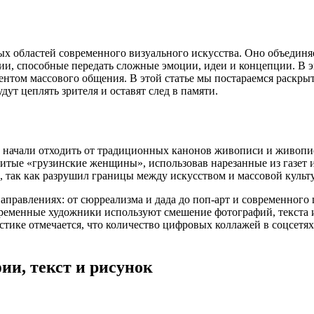
х областей современного визуального искусства. Оно объединяе
ии, способные передать сложные эмоции, идеи и концепции. В э
нтом массового общения. В этой статье мы постараемся раскрыть
дут цеплять зрителя и оставят след в памяти.
ки начали отходить от традиционных канонов живописи и живоп
нитые «грузинские женщины», использовав нарезанные из газет 
, так как разрушил границы между искусством и массовой культ
правлениях: от сюрреализма и дада до поп-арт и современного 
еменные художники используют смешение фотографий, текста и 
тике отмечается, что количество цифровых коллажей в соцсетях
и, текст и рисунок