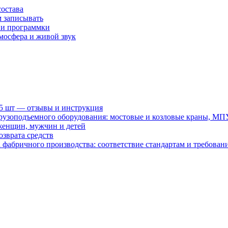
состава
м записывать
 и программки
мосфера и живой звук
15 шт — отзывы и инструкция
рузоподъемного оборудования: мостовые и козловые краны, МП
женщин, мужчин и детей
зврата средств
абричного производства: соответствие стандартам и требовани