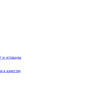
У и эстакады
я к качеству