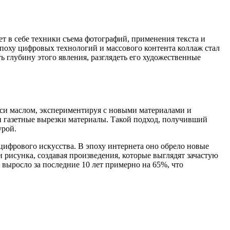
т в себе техники съема фотографий, применения текста и
поху цифровых технологий и массового контента коллаж стал
 глубину этого явления, разглядеть его художественные
иси маслом, экспериментируя с новыми материалами и
и газетные вырезки материалы. Такой подход, получивший
урой.
цифрового искусства. В эпоху интернета оно обрело новые
рисунка, создавая произведения, которые выглядят зачастую
 выросло за последние 10 лет примерно на 65%, что