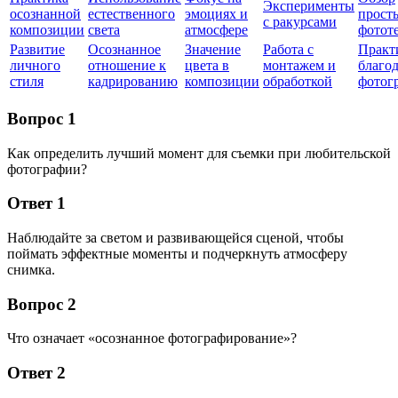
Эксперименты
осознанной
естественного
эмоциях и
прост
с ракурсами
композиции
света
атмосфере
фотот
Развитие
Осознанное
Значение
Работа с
Практ
личного
отношение к
цвета в
монтажем и
благо
стиля
кадрированию
композиции
обработкой
фотог
Вопрос 1
Как определить лучший момент для съемки при любительской
фотографии?
Ответ 1
Наблюдайте за светом и развивающейся сценой, чтобы
поймать эффектные моменты и подчеркнуть атмосферу
снимка.
Вопрос 2
Что означает «осознанное фотографирование»?
Ответ 2