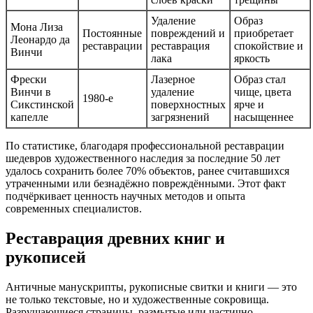
Удаление
Образ
Мона Лиза
Постоянные
повреждений и
приобретает
Леонардо да
реставрации
реставрация
спокойствие и
Винчи
лака
яркость
Фрески
Лазерное
Образ стал
Винчи в
удаление
чище, цвета
1980-е
Сикстинской
поверхностных
ярче и
капелле
загрязнений
насыщеннее
По статистике, благодаря профессиональной реставрации
шедевров художественного наследия за последние 50 лет
удалось сохранить более 70% объектов, ранее считавшихся
утраченными или безнадёжно повреждёнными. Этот факт
подчёркивает ценность научных методов и опыта
современных специалистов.
Реставрация древних книг и
рукописей
Античные манускрипты, рукописные свитки и книги — это
не только текстовые, но и художественные сокровища.
Разрушающиеся страницы, размытые или частично