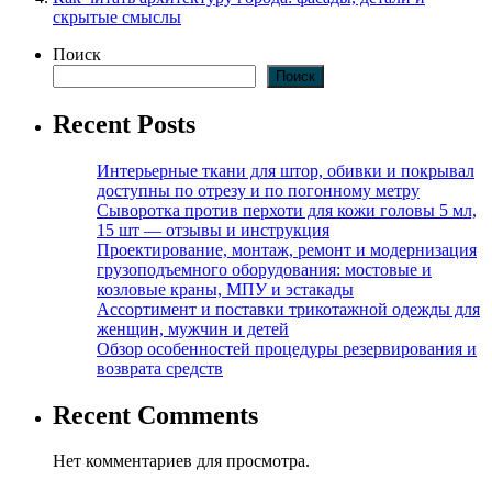
скрытые смыслы
Поиск
Поиск
Recent Posts
Интерьерные ткани для штор, обивки и покрывал
доступны по отрезу и по погонному метру
Сыворотка против перхоти для кожи головы 5 мл,
15 шт — отзывы и инструкция
Проектирование, монтаж, ремонт и модернизация
грузоподъемного оборудования: мостовые и
козловые краны, МПУ и эстакады
Ассортимент и поставки трикотажной одежды для
женщин, мужчин и детей
Обзор особенностей процедуры резервирования и
возврата средств
Recent Comments
Нет комментариев для просмотра.