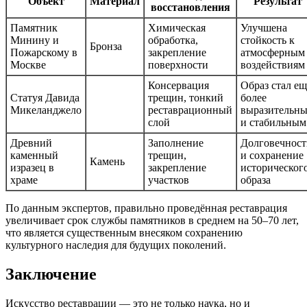
Объект
Материал
Результат
восстановления
Памятник
Химическая
Улучшена
Минину и
обработка,
стойкость к
Бронза
Пожарскому в
закрепление
атмосферным
Москве
поверхности
воздействиям
Консервация
Образ стал ещ
Статуя Давида
трещин, тонкий
более
Микеланджело
реставрационный
выразительн
слой
и стабильным
Древний
Заполнение
Долговечност
каменный
трещин,
и сохранение
Камень
изразец в
закрепление
историческог
храме
участков
образа
По данным экспертов, правильно проведённая реставрация
увеличивает срок службы памятников в среднем на 50–70 лет,
что является существенным внесяком сохранению
культурного наследия для будущих поколений.
Заключение
Искусство реставрации — это не только наука, но и