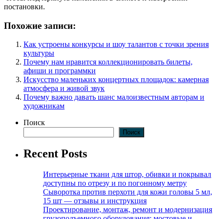
постановки.
Похожие записи:
Как устроены конкурсы и шоу талантов с точки зрения
культуры
Почему нам нравится коллекционировать билеты,
афиши и программки
Искусство маленьких концертных площадок: камерная
атмосфера и живой звук
Почему важно давать шанс малоизвестным авторам и
художникам
Поиск
Поиск
Recent Posts
Интерьерные ткани для штор, обивки и покрывал
доступны по отрезу и по погонному метру
Сыворотка против перхоти для кожи головы 5 мл,
15 шт — отзывы и инструкция
Проектирование, монтаж, ремонт и модернизация
грузоподъемного оборудования: мостовые и