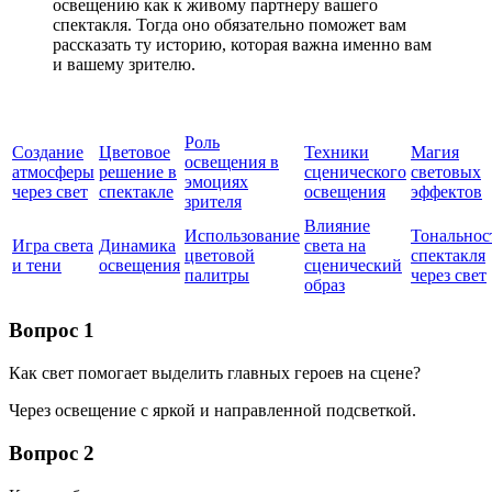
освещению как к живому партнеру вашего
спектакля. Тогда оно обязательно поможет вам
рассказать ту историю, которая важна именно вам
и вашему зрителю.
Роль
Создание
Цветовое
Техники
Магия
освещения в
атмосферы
решение в
сценического
световых
эмоциях
через свет
спектакле
освещения
эффектов
зрителя
Влияние
Использование
Тональнос
Игра света
Динамика
света на
цветовой
спектакля
и тени
освещения
сценический
палитры
через свет
образ
Вопрос 1
Как свет помогает выделить главных героев на сцене?
Через освещение с яркой и направленной подсветкой.
Вопрос 2