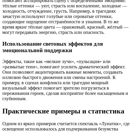
помогают ассоциировать сцену с определёнными эмоциями:
тёплые оттенки — уют, страсть или воспаление, холодные —
холодность, отчуждение, грусть. Например, в трагедиях
зачастую используют голубые или сероватые оттенки,
создающие ощущение отстранённости и уныния. В то же
время яркие тёплые цвета — оранжевый, красный, жёлтый —
могут передавать энергию, страсть или опасность.
Использование световых эффектов для
эмоциональной поддержки
Эффекты, такие как «мелкие лучи», «пульсация» или
«размытые тени», помогают усилить драматический эффект.
Они позволяют акцентировать важные моменты, создавать
иллюзию быстрого движения или смены настроений. К
примеру, в сценах конфликта или трагедии мощный
визуальный эффект помогает зрителю погрузиться в
переживания героев, сделав восприятие более насыщенным и
глубинным.
Практические примеры и статистика
Одним из ярких примеров считается спектакль «Лунатик», где
освещение использовалось для подчеркивания безумства