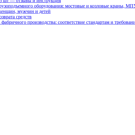
15 шт — отзывы и инструкция
рузоподъемного оборудования: мостовые и козловые краны, МП
женщин, мужчин и детей
зврата средств
абричного производства: соответствие стандартам и требовани