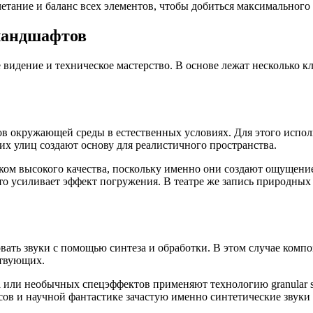
етание и баланс всех элементов, чтобы добиться максимального
ландшафтов
е видение и техническое мастерство. В основе лежат несколько
ов окружающей среды в естественных условиях. Для этого исп
ких улиц создают основу для реалистичного пространства.
уком высокого качества, поскольку именно они создают ощущени
о усиливает эффект погружения. В театре же запись природных 
ать звуки с помощью синтеза и обработки. В этом случае комп
ствующих.
са или необычных спецэффектов применяют технологию granular 
ов и научной фантастике зачастую именно синтетические звуки