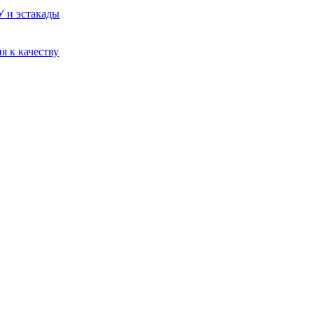
У и эстакады
я к качеству