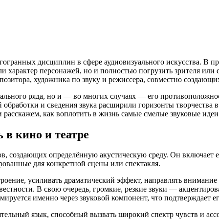
огранных дисциплин в сфере аудиовизуального искусства. В пр
или характер персонажей, но и полностью погрузить зрителя или
мпозитора, художника по звуку и режиссера, совместно создающи
ального ряда, но и — во многих случаях — его противоположно
 обработки и сведения звука расширили горизонты творчества в 
расскажем, как воплотить в жизнь самые смелые звуковые идеи
 в кино и театре
в, создающих определённую акустическую среду. Он включает е
рованные для конкретной сцены или спектакля.
троение, усиливать драматический эффект, направлять внимание
вестности. В свою очередь, громкие, резкие звуки — акцентиро
ируется именно через звуковой компонент, что подтверждает ег
ятельный язык, способный вызвать широкий спектр чувств и ас