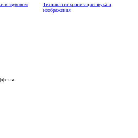
и в звуковом
Техника синхронизации звука и
изображения
ффекта.