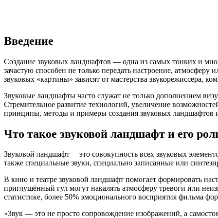
Введение
Создание звуковых ландшафтов — одна из самых тонких и мног
зачастую способен не только передать настроение, атмосферу 
звуковых «картины» зависят от мастерства звукорежиссера, ко
Звуковые ландшафты часто служат не только дополнением визу
Стремительное развитие технологий, увеличение возможностей
принципы, методы и примеры создания звуковых ландшафтов и 
Что такое звуковой ландшафт и его роль
Звуковой ландшафт— это совокупность всех звуковых элементо
также специальные звуки, специально записанные или синтези
В кино и театре звуковой ландшафт помогает формировать нас
приглушённый гул могут накалять атмосферу тревоги или неиз
статистике, более 50% эмоционального восприятия фильма форм
«Звук — это не просто сопровождение изображений, а самосто