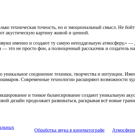
олько техническая точность, но и эмоциональный смысл. Не бой
ют акустическую картину живой и ценной.
 звуки именно и создают ту самую неподдельную атмосферу,» — 
н — это не просто фон, а полноценный рассказчик и создатель на
то уникальное соединение техники, творчества и интуиции. Им
ошмаров. Современные технологии расширяют возможности худож
икширование и тонкое балансирование создают уникальную акус
ковой дизайн продолжает развиваться, раскрывая всё новые гран
ральных
Обработка звука в кинематографе
Атмосферн