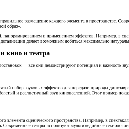
 правильное размещение каждого элемента в пространстве. Совр
ой образ».
, панорамированием и применением эффектов. Например, в сцен
нь детализации делает возможным добиться максимально натура
и кино и театра
постановок — все они демонстрируют потенциал и важность зв
гатый набор звуковых эффектов для передачи природы динозав
огатый и реалистичный звук киновселенной. Этот пример показа
ного элемента сценического пространства. Например, в спектакля
 Современные театры используют мультимедийные технологии: 