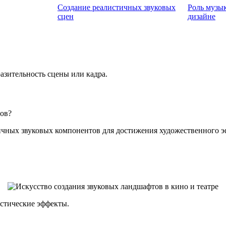
Создание реалистичных звуковых
Роль музык
сцен
дизайне
азительность сцены или кадра.
тов?
ичных звуковых компонентов для достижения художественного э
устические эффекты.