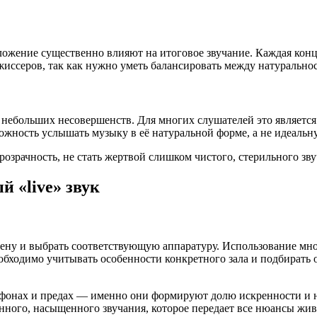
ожение существенно влияют на итоговое звучание. Каждая конце
жиссеров, так как нужно уметь балансировать между натуральнос
небольших несовершенств. Для многих слушателей это является
ожность услышать музыку в её натуральной форме, а не идеальн
зрачность, не стать жертвой слишком чистого, стерильного зву
 «live» звук
ену и выбрать соответствующую аппаратуру. Использование мно
обходимо учитывать особенности конкретного зала и подбирать 
рофонах и предах — именно они формируют долю искренности и 
енного, насыщенного звучания, которое передает все нюансы жи