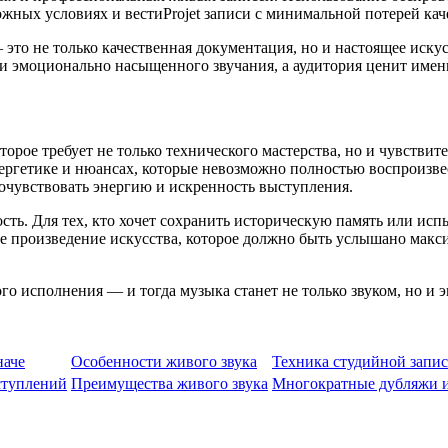
жных условиях и вестиProjet записи с минимальной потерей кач
это не только качественная документация, но и настоящее иску
 и эмоционально насыщенного звучания, а аудитория ценит име
орое требует не только технического мастерства, но и чувствит
нергетике и нюансах, которые невозможно полностью воспроизве
очувствовать энергию и искренность выступления.
сть. Для тех, кто хочет сохранить историческую память или ис
 произведение искусства, которое должно быть услышано макси
о исполнения — и тогда музыка станет не только звуком, но и эм
наче
Особенности живого звука
Техника студийной запис
ступлений
Преимущества живого звука
Многократные дубляжи и