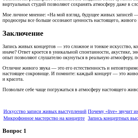
виртуальных студий позволяют сохранять атмосферу даже в сло
Мое личное мнение: «На мой взгляд, будущее живых записей — 
продюсеры все больше осознают ценность настоящего, живого
Заключение
Запись живых концертов — это сложное и тонкое искусство, кот
иначе? Ответ кроется в уникальной спонтанности, акустике, э
опыт позволяют слушателю окунуться в реальную атмосферу, п
Отличие живого звука — это его естественность и неповторимо
настоящее сокровище. И помните: каждый концерт — это живое
и красота.
Позвольте себе чаще погружаться в атмосферу настоящего живог
Искусство записи живых выступлений
Почему «live» звучит и
Микрофонное мастерство на концерте
Запись концертных вы
Вопрос 1