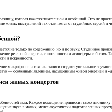
азницу, которая кажется тщательной и особенной. Это не просто
ие живих выступлений так отличается от студийных версий и че
бенной?
чается не только по содержанию, но и по звуку. Студийное про
ражение реальной энергии, спонтанности и атмосферы события. Т
сти и искренности.
ожение микрофонов и техника записи создают уникальное звучани
о звук — особенным явлением, насыщенным живой энергией и «
писи живых концертов
собенностей зала. Каждое помещение привносит свою изюминку: 
щение звука в малых, менее акустически подготовленных простр
ей.