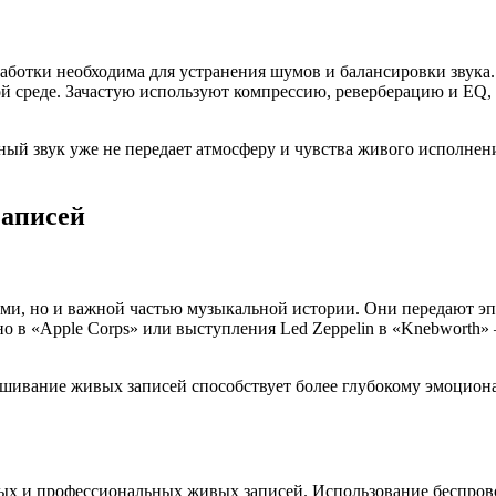
обработки необходима для устранения шумов и балансировки зву
ой среде. Зачастую используют компрессию, реверберацию и EQ,
ый звук уже не передает атмосферу и чувства живого исполнени
записей
ами, но и важной частью музыкальной истории. Они передают эп
о в «Apple Corps» или выступления Led Zeppelin в «Knebworth
лушивание живых записей способствует более глубокому эмоцио
ных и профессиональных живых записей. Использование беспро