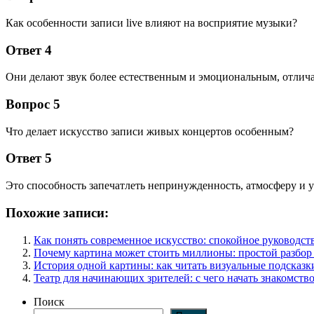
Как особенности записи live влияют на восприятие музыки?
Ответ 4
Они делают звук более естественным и эмоциональным, отлич
Вопрос 5
Что делает искусство записи живых концертов особенным?
Ответ 5
Это способность запечатлеть непринужденность, атмосферу и
Похожие записи:
Как понять современное искусство: спокойное руководст
Почему картина может стоить миллионы: простой разбор 
История одной картины: как читать визуальные подсказк
Театр для начинающих зрителей: с чего начать знакомство
Поиск