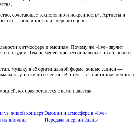
ества.
сство, сочетающее технологию и искренность». Артисты и
нно это — подлинность и энергию сцены.
ельности к атмосфере и эмоциям. Почему же «live» звучит
сти в студии. Тем не менее, профессиональные технологии и
пытать музыку в её оригинальной форме, живые записи —
мально аутентично и честно. В этом — его истинная ценность
оцией, которая останется с вами навсегда.
и vs. живой концерт
Эмоции и атмосфера в «live»
 их влияние
Передача энергии сцены