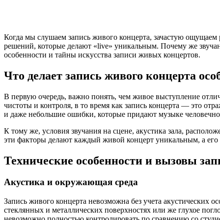
Когда мы слушаем запись живого концерта, зачастую ощущаем р
решений, которые делают «live» уникальным. Почему же звучан
особенности и тайны искусства записи живых концертов.
Что делает запись живого концерта осо
В первую очередь, важно понять, чем живое выступление отли
чистоты и контроля, в то время как запись концерта — это от
и даже небольшие ошибки, которые придают музыке человечно
К тому же, условия звучания на сцене, акустика зала, распол
эти факторы делают каждый живой концерт уникальным, а ег
Технические особенности и вызовы за
Акустика и окружающая среда
Запись живого концерта невозможна без учета акустических о
стеклянных и металлических поверхностях или же глухое погло
невозможно полностью контролировать по сравнению со студи