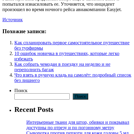
попытался изнасиловать ее. Уточняется, что инцидент
произошел во время ночного рейса авиакомпании Easyjet.
Источник
Похожие записи:
Как спланировать первое самостоятельное путешествие
без турфирмы
10 ошибок новичка в путешествиях, которые легко
избежать
Как собрать чемодан в поездку на неделю и не
переполнить багаж
Что взять в ручную кладь на самолёт: подробный список
без лишнего
Поиск
Поиск
Recent Posts
Интерьерные ткани для штор, обивки и покрывал
доступны по отрезу и по погонному метру
Сыворотка против перхоти для кожи головы 5 мл,