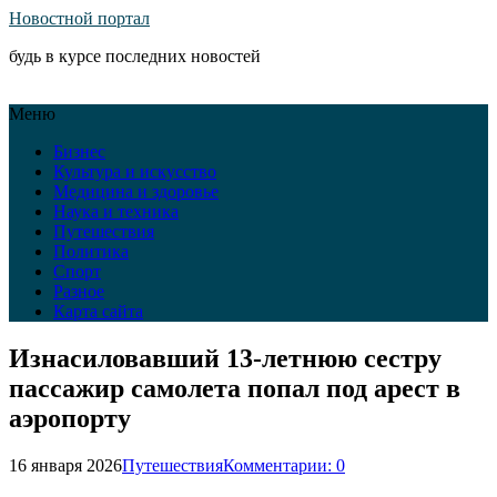
Новостной портал
будь в курсе последних новостей
Меню
Бизнес
Культура и искусство
Медицина и здоровье
Наука и техника
Путешествия
Политика
Спорт
Разное
Карта сайта
Изнасиловавший 13-летнюю сестру
пассажир самолета попал под арест в
аэропорту
16 января 2026
Путешествия
Комментарии: 0