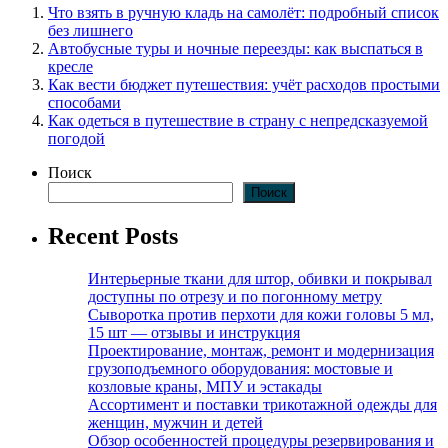
Что взять в ручную кладь на самолёт: подробный список
без лишнего
Автобусные туры и ночные переезды: как выспаться в
кресле
Как вести бюджет путешествия: учёт расходов простыми
способами
Как одеться в путешествие в страну с непредсказуемой
погодой
Поиск
Поиск
Recent Posts
Интерьерные ткани для штор, обивки и покрывал
доступны по отрезу и по погонному метру
Сыворотка против перхоти для кожи головы 5 мл,
15 шт — отзывы и инструкция
Проектирование, монтаж, ремонт и модернизация
грузоподъемного оборудования: мостовые и
козловые краны, МПУ и эстакады
Ассортимент и поставки трикотажной одежды для
женщин, мужчин и детей
Обзор особенностей процедуры резервирования и