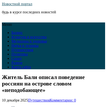
Новостной портал
будь в курсе последних новостей
Меню
Бизнес
Культура и искусство
Медицина и здоровье
Наука и техника
Путешествия
Политика
Спорт
Разное
Карта сайта
Житель Бали описал поведение
россиян на острове словом
«неподобающее»
10 декабря 2025
Путешествия
Комментарии: 0