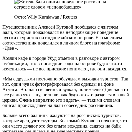
Фото: Willy Kurniawan / Reuters
Путешественник Алексей Кутовой пообщался с жителем
Бали, который пожаловался на неподобающее поведение
русских туристов на индонезийском острове. Его мнением
соотечественник поделился в личном блоге на платформе
«Дзен».
Хозяин кафе в городе Убуд отметил в разговоре с автором
публикации, что в последние годы на острове будто что-то
изменилось — не все приезжие понимают, где они находятся.
«Мы с друзьями постоянно обсуждаем выходки туристов. Так
вот, один чувак фотографировался без одежды на фоне
Агунга! Это наш священный вулкан, понимаешь? Для нас это
все равно что… ну, не знаю, как будто кто-то разделся в вашей
церкви. Очень неприятно это видеть», — такими словами
описал происходящее на Бали собеседник россиянина.
Больше всего балийцы жалуются на российских туристов,
которые арендуют скутеры. Знакомый Кутового пояснил, что
они часто делают это без опыта вождения, садятся на байк
нетрезвые, без шлема и не зная местных правил.