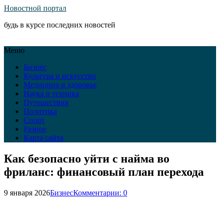
Новостной портал
будь в курсе последних новостей
Меню
Бизнес
Культура и искусство
Медицина и здоровье
Наука и техника
Путешествия
Политика
Спорт
Разное
Карта сайта
Как безопасно уйти с найма во
фриланс: финансовый план перехода
9 января 2026
Бизнес
Комментарии: 0