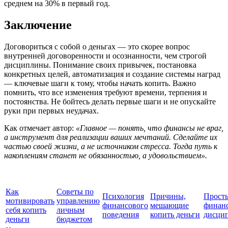
среднем на 30% в первый год.
Заключение
Договориться с собой о деньгах — это скорее вопрос
внутренней договоренности и осознанности, чем строгой
дисциплины. Понимание своих привычек, постановка
конкретных целей, автоматизация и создание системы наград
— ключевые шаги к тому, чтобы начать копить. Важно
помнить, что все изменения требуют времени, терпения и
постоянства. Не бойтесь делать первые шаги и не опускайте
руки при первых неудачах.
Как отмечает автор:
«Главное — понять, что финансы не враг,
а инструмент для реализации ваших мечтаний. Сделайте их
частью своей жизни, а не источником стресса. Тогда путь к
накоплениям станет не обязанностью, а удовольствием».
Как
Советы по
Психология
Причины,
Просты
мотивировать
управлению
финансового
мешающие
финан
себя копить
личным
поведения
копить деньги
дисци
деньги
бюджетом