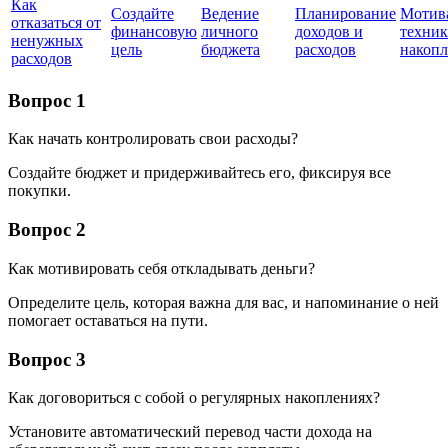
Как
Создайте
Ведение
Планирование
Мотив
отказаться от
финансовую
личного
доходов и
техник
ненужных
цель
бюджета
расходов
накоп
расходов
Вопрос 1
Как начать контролировать свои расходы?
Создайте бюджет и придерживайтесь его, фиксируя все
покупки.
Вопрос 2
Как мотивировать себя откладывать деньги?
Определите цель, которая важна для вас, и напоминание о ней
помогает оставаться на пути.
Вопрос 3
Как договориться с собой о регулярных накоплениях?
Установите автоматический перевод части дохода на