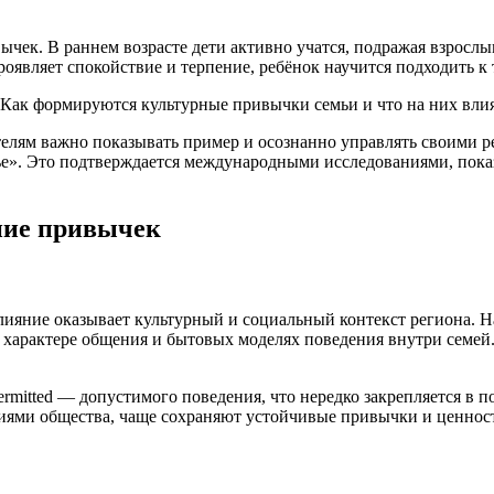
чек. В раннем возрасте дети активно учатся, подражая взрослы
роявляет спокойствие и терпение, ребёнок научится подходить 
елям важно показывать пример и осознанно управлять своими ре
мье». Это подтверждается международными исследованиями, по
ние привычек
ияние оказывает культурный и социальный контекст региона. Н
 характере общения и бытовых моделях поведения внутри семей.
mitted — допустимого поведения, что нередко закрепляется в 
аниями общества, чаще сохраняют устойчивые привычки и ценно