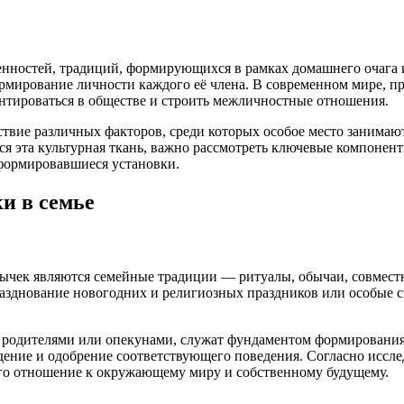
енностей, традиций, формирующихся в рамках домашнего очага 
формирование личности каждого её члена. В современном мире, 
тироваться в обществе и строить межличностные отношения.
вие различных факторов, среди которых особое место занимают
ся эта культурная ткань, важно рассмотреть ключевые компонен
сформировавшиеся установки.
и в семье
чек являются семейные традиции — ритуалы, обычаи, совместн
разднование новогодних и религиозных праздников или особые 
 родителями или опекунами, служат фундаментом формирования 
юдение и одобрение соответствующего поведения. Согласно иссл
го отношение к окружающему миру и собственному будущему.