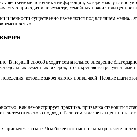
это существенные источники информации, которые могут либо ук
зачастую приводит к пересмотру семейных правил или ценност
ки и ценности существенно изменяются под влиянием медиа. Эт
овременностью.
ивычек
но. В первый способ входит сознательное внедрение благодарно
еженедельных семейных вечеров, что закрепляется регулярными
оведения, которые закрепляются привычкой. Первые шаги этого
ностью. Как демонстрирует практика, привычка становится стаб
т систематического подхода. Если семья делает акцент на такие
х привычек в семье. Чем более осознанно вы закрепляете полезн