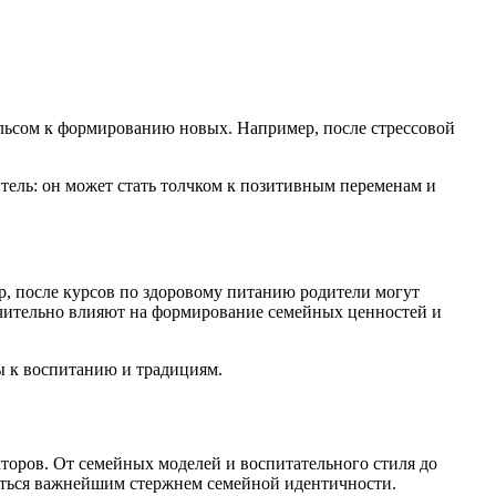
ульсом к формированию новых. Например, после стрессовой
тель: он может стать толчком к позитивным переменам и
р, после курсов по здоровому питанию родители могут
ачительно влияют на формирование семейных ценностей и
ы к воспитанию и традициям.
торов. От семейных моделей и воспитательного стиля до
ваться важнейшим стержнем семейной идентичности.