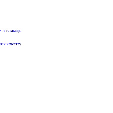
У и эстакады
я к качеству