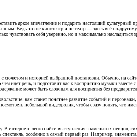
авить яркое впечатление и подарить настоящий культурный праз
ым. Ведь это не кинотеатр и не театр — здесь всё по-другому:
лько чувствовать себя уверенно, но и максимально насладиться
ся с сюжетом и историей выбранной постановки. Обычно, на сай
 чём идёт речь, и подготовит вас к восприятию музыки вместе с
 содержание может быть сложным для восприятия без предварите
овольствие: вам станет понятнее развитие событий и персонажи,
 посмотреть небольшой видеоролик, чтобы сразу понять, что име
. В интернете легко найти выступления знаменитых певцов, си
 спектакль, особенно в самый первый раз. Например, знаменит