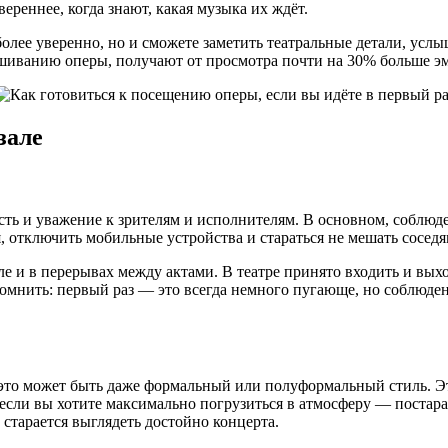
реннее, когда знают, какая музыка их ждёт.
 более уверенно, но и сможете заметить театральные детали, ус
ушиванию оперы, получают от просмотра почти на 30% больше э
зале
ть и уважение к зрителям и исполнителям. В основном, соблюд
, отключить мобильные устройства и стараться не мешать соседя
е и в перерывах между актами. В театре принято входить и вых
помнить: первый раз — это всегда немного пугающе, но соблюде
это может быть даже формальный или полуформальный стиль. Эт
 если вы хотите максимально погрузиться в атмосферу — постар
 старается выглядеть достойно концерта.