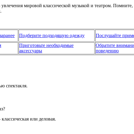
го увлечения мировой классической музыкой и театром. Помните
.
заранее
Подберите подходящую одежду
Послушайте прим
м
Приготовьте необходимые
Обратите внимани
аксессуары
поведению
ью спектакля.
аз?
классическая или деловая.