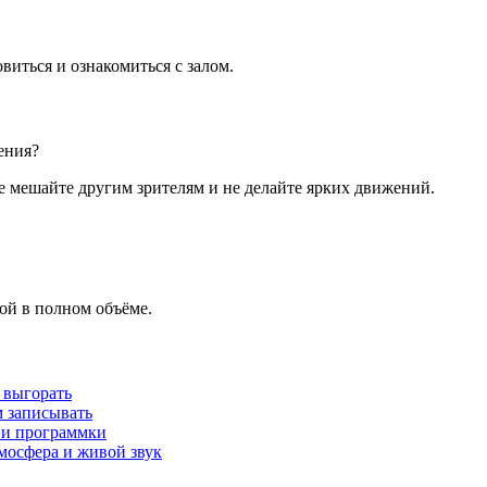
виться и ознакомиться с залом.
ения?
 мешайте другим зрителям и не делайте ярких движений.
ой в полном объёме.
 выгорать
м записывать
 и программки
мосфера и живой звук