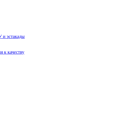
У и эстакады
я к качеству