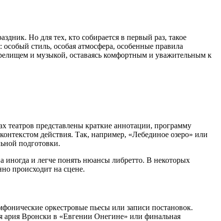
дник. Но для тех, кто собирается в первый раз, такое
 особый стиль, особая атмосфера, особенные правила
 зрелищем и музыкой, оставаясь комфортным и уважительным к
тах театров представлены краткие аннотации, программу
 контекстом действия. Так, например, «Лебединое озеро» или
льной подготовки.
 а иногда и легче понять нюансы либретто. В некоторых
нно происходит на сцене.
мфонические оркестровые пьесы или записи постановок.
ая ария Вронски в «Евгении Онегине» или финальная