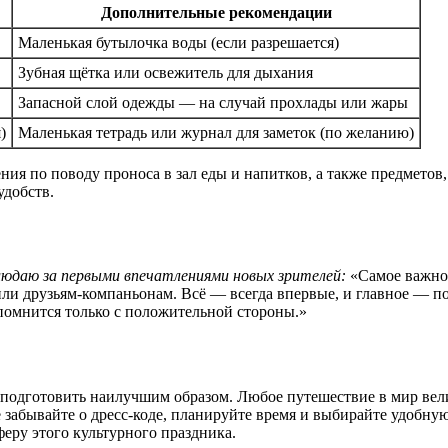
Дополнительные рекомендации
Маленькая бутылочка воды (если разрешается)
Зубная щётка или освежитель для дыхания
Запасной слой одежды — на случай прохлады или жары
)
Маленькая тетрадь или журнал для заметок (по желанию)
ния по поводу проноса в зал еды и напитков, а также предмето
удобств.
людаю за первыми впечатлениями новых зрителей:
«Самое важное
или друзьям-компаньонам. Всё — всегда впервые, и главное — п
апомнится только с положительной стороны.»
 подготовить наилучшим образом. Любое путешествие в мир вели
забывайте о дресс-коде, планируйте время и выбирайте удобну
феру этого культурного праздника.