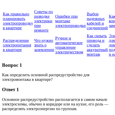
Советы по
Как правильно
Выбор
разводке
Ошибки при
Как
планировать
надежных
электрики
монтаже
кор
электропроводку
кабелей и
при
электропроводки
за
в квартире
соединений
ремонте
Как скрыть
Эл
Ручное и
Распределение
Что нужно
провода и
для
автоматическое
электропитания
знать о
сделать
дом
управление
в квартире
заземлении
аккуратный
по
электричеством
монтаж
и н
Вопрос 1
Как определить основной распредустройство для
электромонтажа в квартире?
Ответ 1
Основное распредустройство располагается в самом начале
электросхемы, обычно в коридоре или на кухне, его роль —
распределять электроэнергию по группам.