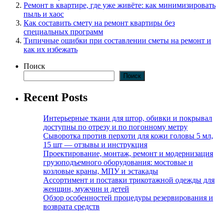
Ремонт в квартире, где уже живёте: как минимизировать
пыль и хаос
Как составить смету на ремонт квартиры без
специальных программ
Типичные ошибки при составлении сметы на ремонт и
как их избежать
Поиск
Поиск
Recent Posts
Интерьерные ткани для штор, обивки и покрывал
доступны по отрезу и по погонному метру
Сыворотка против перхоти для кожи головы 5 мл,
15 шт — отзывы и инструкция
Проектирование, монтаж, ремонт и модернизация
грузоподъемного оборудования: мостовые и
козловые краны, МПУ и эстакады
Ассортимент и поставки трикотажной одежды для
женщин, мужчин и детей
Обзор особенностей процедуры резервирования и
возврата средств