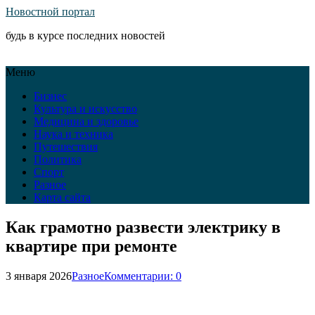
Новостной портал
будь в курсе последних новостей
Меню
Бизнес
Культура и искусство
Медицина и здоровье
Наука и техника
Путешествия
Политика
Спорт
Разное
Карта сайта
Как грамотно развести электрику в
квартире при ремонте
3 января 2026
Разное
Комментарии: 0