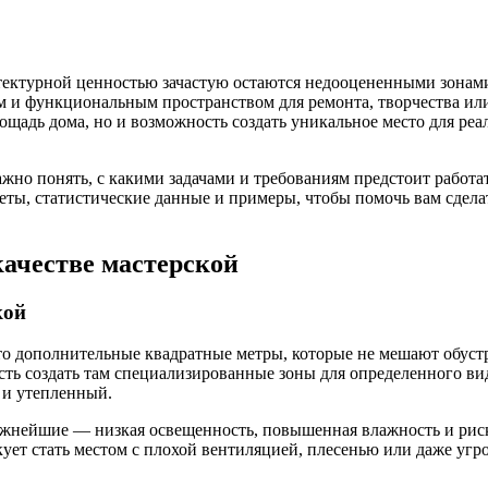
итектурной ценностью зачастую остаются недооцененными зонам
ым и функциональным пространством для ремонта, творчества ил
ощадь дома, но и возможность создать уникальное место для реа
жно понять, с какими задачами и требованиям предстоит работат
веты, статистические данные и примеры, чтобы помочь вам сдел
качестве мастерской
кой
то дополнительные квадратные метры, которые не мешают обус
ть создать там специализированные зоны для определенного вид
й и утепленный.
важнейшие — низкая освещенность, повышенная влажность и рис
ует стать местом с плохой вентиляцией, плесенью или даже угро