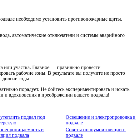
 подвале необходимо установить противопожарные щиты,
вода, автоматические отключатели и системы аварийного
ма или участка. Главное — правильно провести
овать рабочие зоны. В результате вы получите не просто
с долгие годы.
зательно порадует. Не бойтесь экспериментировать и искать
чи и вдохновения в преображении вашего подвала!
 утеплить подвал под
Освещение и электропроводка в
терскую
подвале
онепроницаемость и
Советы по шумоизоляции в
ляция подвала
подвале