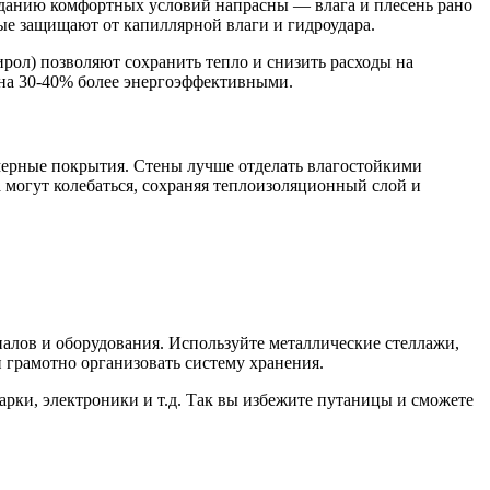
озданию комфортных условий напрасны — влага и плесень рано
е защищают от капиллярной влаги и гидроудара.
рол) позволяют сохранить тепло и снизить расходы на
 на 30-40% более энергоэффективными.
мерные покрытия. Стены лучше отделать влагостойкими
 могут колебаться, сохраняя теплоизоляционный слой и
лов и оборудования. Используйте металлические стеллажи,
 грамотно организовать систему хранения.
варки, электроники и т.д. Так вы избежите путаницы и сможете