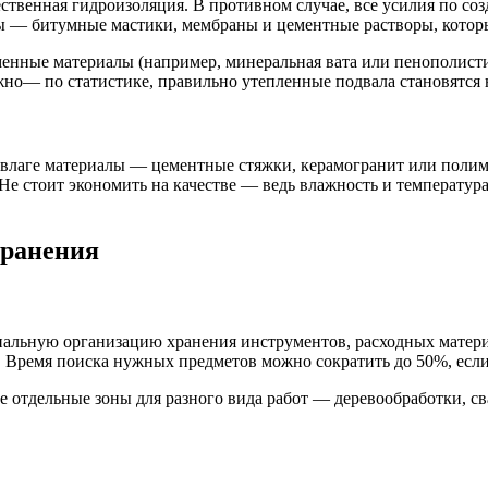
ственная гидроизоляция. В противном случае, все усилия по с
ы — битумные мастики, мембраны и цементные растворы, которы
менные материалы (например, минеральная вата или пенополисти
жно— по статистике, правильно утепленные подвала становятся
к влаге материалы — цементные стяжки, керамогранит или поли
е стоит экономить на качестве — ведь влажность и температура
хранения
альную организацию хранения инструментов, расходных материа
 Время поиска нужных предметов можно сократить до 50%, если
те отдельные зоны для разного вида работ — деревообработки, с