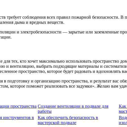
ств требует соблюдения всех правил пожарной безопасности. В
аления дыма и вредных веществ.
иляции и электробезопасности — зарытые или заземленные про
тации.
 для тех, кто хочет максимально использовать пространство до
ю и вентиляцию, выбрать подходящие материалы и систематизир
сленное пространство, которое будет радовать и вдохновлять ва
 в подготовку и организацию пространства, и результат вас обя
ом, которое поможет реализовать все задумки». Желаю вам уда
ации пространства
Создание вентиляции в подвале для
Как
работы
мас
я инструментов в
Как обеспечить безопасность в
Вод
мастерской подвале
изо