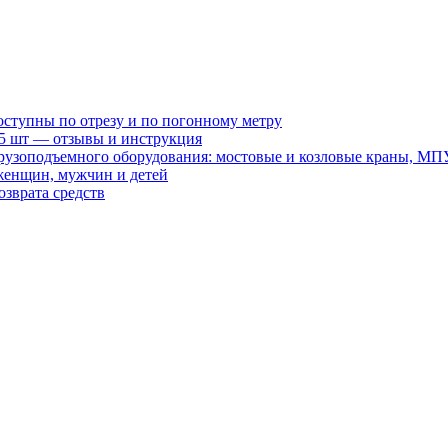
оступны по отрезу и по погонному метру
15 шт — отзывы и инструкция
рузоподъемного оборудования: мостовые и козловые краны, МП
женщин, мужчин и детей
зврата средств