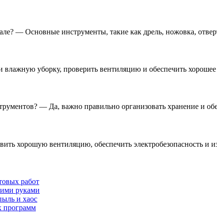
ле? — Основные инструменты, такие как дрель, ножовка, отверт
и влажную уборку, проверить вентиляцию и обеспечить хорошее
трументов? — Да, важно правильно организовать хранение и обе
овить хорошую вентиляцию, обеспечить электробезопасность и и
товых работ
оими руками
пыль и хаос
х программ