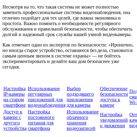
Несмотря на то, что такая система не может полностью
заменить профессиональные системы видеонаблюдения, она
отлично подойдет для тех целей, где важна экономика и
простота. Важно помнить о необходимости регулярного
обслуживания и правильной безопасности, чтобы обеспечить
долгий и надежный срок службы вашей умной видеокамеры.
Как отмечает один из экспертов по безопасности: «Иронично,
но иногда старое устройство, оставшееся без дела, становится
самым ценным звеном в системе охраны» — не бойтесь
экспериментировать и делайте ваш дом безопаснее уже
сегодня.
Настройка
Использование
Выбор
Обеспечение
По
IP‑камеры
регулярных
подходящего
безопасности
сма
на старом
приложений для
приложения
доступа к
Wi-
смартфоне
видеонаблюдения
для камеры
камере
Доступ к
Настройка
Использование
Настройка
Оп
камере с
постоянного
облачного
уведомлений
кач
другого
питания для
хранения
о движении
вид
устройства
смартфона
видеозаписей