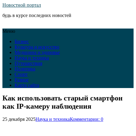
Новостной портал
будь в курсе последних новостей
Меню
Бизнес
Культура и искусство
Медицина и здоровье
Наука и техника
Путешествия
Политика
Спорт
Разное
Карта сайта
Как использовать старый смартфон
как IP‑камеру наблюдения
25 декабря 2025
Наука и техника
Комментарии: 0