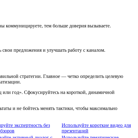
 вы коммуницируете, тем больше доверия вызываете.
 свои предложения и улучшать работу с каналом.
равильной стратегии. Главное — четко определить целевую
атизации.
яц или год». Сфокусируйтесь на короткой, динамичной
таты и не бойтесь менять тактики, чтобы максимально
руйте экспертность без
Используйте короткие видео для
бзоров
презентаций
айте активный диалог с
Используйте тематические