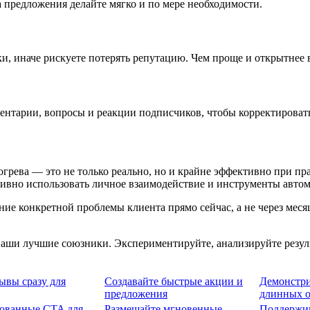
 предложения делайте мягко и по мере необходимости.
ки, иначе рискуете потерять репутацию. Чем проще и открытнее
нтарии, вопросы и реакции подписчиков, чтобы корректировать
огрева — это не только реально, но и крайне эффективно при п
тивно использовать личное взаимодействие и инструменты автом
ение конкретной проблемы клиента прямо сейчас, а не через мес
ваши лучшие союзники. Экспериментируйте, анализируйте резуль
ывы сразу для
Создавайте быстрые акции и
Демонстри
предложения
длинных о
ованные CTA для
Размещайте мгновенные
Поддержив