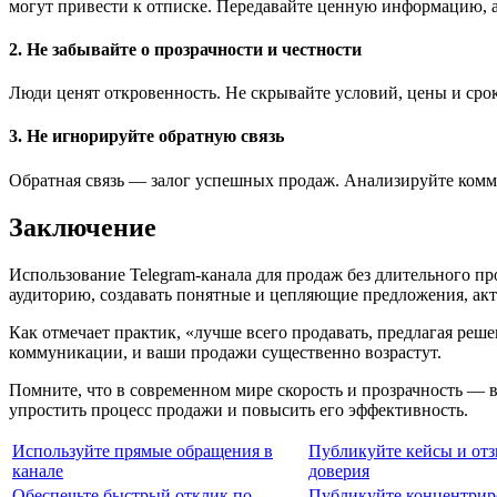
могут привести к отписке. Передавайте ценную информацию, а
2. Не забывайте о прозрачности и честности
Люди ценят откровенность. Не скрывайте условий, цены и сро
3. Не игнорируйте обратную связь
Обратная связь — залог успешных продаж. Анализируйте комме
Заключение
Использование Telegram-канала для продаж без длительного пр
аудиторию, создавать понятные и цепляющие предложения, ак
Как отмечает практик, «лучше всего продавать, предлагая реш
коммуникации, и ваши продажи существенно возрастут.
Помните, что в современном мире скорость и прозрачность — 
упростить процесс продажи и повысить его эффективность.
Используйте прямые обращения в
Публикуйте кейсы и отз
канале
доверия
Обеспечьте быстрый отклик по
Публикуйте концентрир