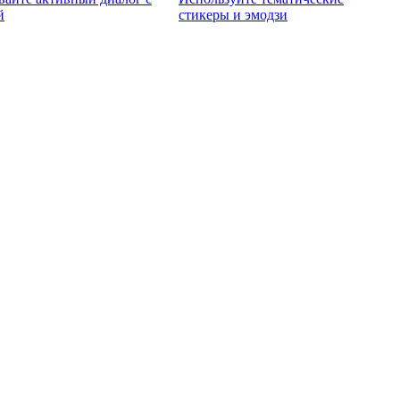
й
стикеры и эмодзи