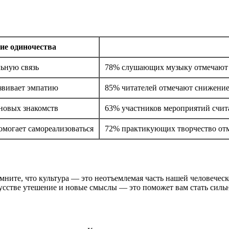
ие одиночества
ьную связь
78% слушающих музыку отмечают 
азвивает эмпатию
85% читателей отмечают снижение
новых знакомств
63% участников мероприятий счита
омогает самореализоваться
72% практикующих творчество от
ните, что культура — это неотъемлемая часть нашей человеческ
кусстве утешение и новые смыслы — это поможет вам стать силь