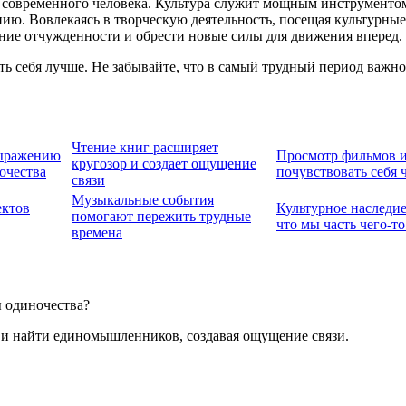
 современного человека. Культура служит мощным инструментом
ию. Вовлекаясь в творческую деятельность, посещая культурные
ие отчужденности и обрести новые силы для движения вперед.
ь себя лучше. Не забывайте, что в самый трудный период важно
Чтение книг расширяет
выражению
Просмотр фильмов и
кругозор и создает ощущение
очества
почувствовать себя 
связи
Музыкальные события
ектов
Культурное наследие
помогают пережить трудные
что мы часть чего-т
времена
ы одиночества?
а и найти единомышленников, создавая ощущение связи.