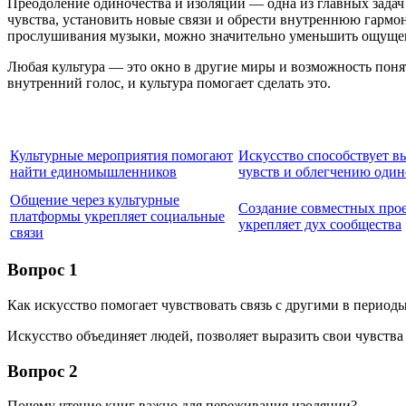
Преодоление одиночества и изоляции — одна из главных задач
чувства, установить новые связи и обрести внутреннюю гармон
прослушивания музыки, можно значительно уменьшить ощущен
Любая культура — это окно в другие миры и возможность понят
внутренний голос, и культура помогает сделать это.
Культурные мероприятия помогают
Искусство способствует 
найти единомышленников
чувств и облегчению один
Общение через культурные
Создание совместных про
платформы укрепляет социальные
укрепляет дух сообщества
связи
Вопрос 1
Как искусство помогает чувствовать связь с другими в период
Искусство объединяет людей, позволяет выразить свои чувств
Вопрос 2
Почему чтение книг важно для переживания изоляции?