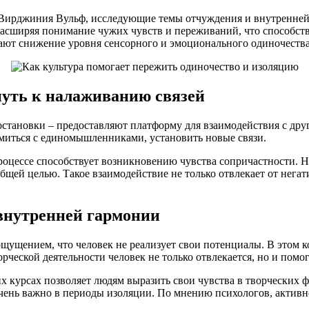
 Вирджиния Вульф, исследующие темы отчуждения и внутренней 
расширяя понимание чужих чувств и переживаний, что способств
чают снижение уровня сенсорного и эмоционального одиночества
путь к налаживанию связей
остановки – предоставляют платформу для взаимодействия с дру
омиться с единомышленниками, установить новые связи.
роцессе способствует возникновению чувства сопричастности. 
 общей целью. Такое взаимодействие не только отвлекает от нег
 внутренней гармонии
ущением, что человек не реализует свои потенциалы. В этом ко
рческой деятельности человек не только отвлекается, но и помог
х курсах позволяет людям выразить свои чувства в творческих ф
очень важно в периоды изоляции. По мнению психологов, активн