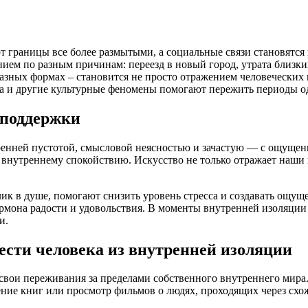
 границы все более размытыми, а социальные связи становятся 
нием по разным причинам: переезд в новый город, утрата близк
бразных формах – становится не просто отражением человечески
ыка и другие культурные феномены помогают пережить периоды 
 поддержки
ренней пустотой, смысловой неясностью и зачастую — с ощущени
 внутреннему спокойствию. Искусство не только отражает наши 
к в душе, помогают снизить уровень стресса и создавать ощуще
мона радости и удовольствия. В моменты внутренней изоляции 
и.
ести человека из внутренней изоляции
свои переживания за пределами собственного внутреннего мира. 
ение книг или просмотр фильмов о людях, проходящих через схо