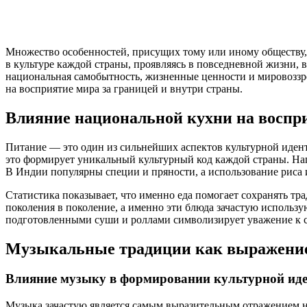
Множество особенностей, присущих тому или иному обществу,
в культуре каждой страны, проявляясь в повседневной жизни, в
национальная самобытность, жизненные ценности и мировоззрен
на восприятие мира за границей и внутри страны.
Влияние национальной кухни на воспр
Питание — это один из сильнейших аспектов культурной иден
это формирует уникальный культурный код каждой страны. На
В Индии популярны специи и пряности, а использование риса
Статистика показывает, что именно еда помогает сохранять т
поколения в поколение, а именно эти блюда зачастую использу
подготовленными суши и роллами символизирует уважение к св
Музыкальные традиции как выражение
Влияние музыку в формировании культурной ид
Музыка зачастую является самым выразительным отражением на