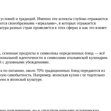
условий и традиций. Именно эти аспекты глубоко отражаются
яются своеобразными «зеркалами», в которых отражается
ура разных стран проявляется в этих сферах и как это влияет
я, сезонные продукты и символика определенных блюд — всё
циональной идентичности и символами итальянской кулинарии.
ой с духовными убеждениями.
та по питанию, около 70% традиционных блюд передаются из
рную самобытность. Например, японская кухня с ее тщательно
ено в японской культуре.
ько развлечением, но и средством передачи исторических