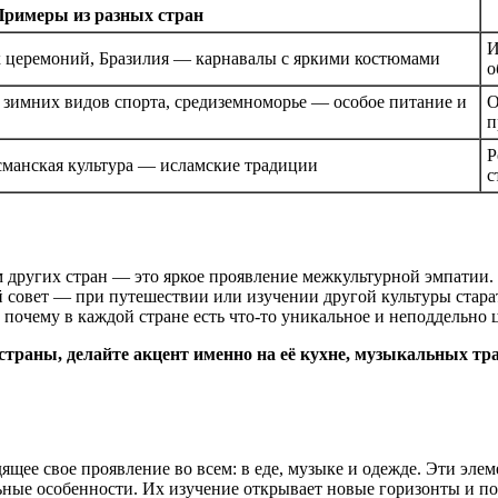
римеры из разных стран
И
 церемоний, Бразилия — карнавалы с яркими костюмами
о
зимних видов спорта, средиземноморье — особое питание и
О
п
Р
сманская культура — исламские традиции
с
м других стран — это яркое проявление межкультурной эмпатии. 
совет — при путешествии или изучении другой культуры старать
 почему в каждой стране есть что-то уникальное и неподдельно 
 страны, делайте акцент именно на её кухне, музыкальных т
ящее свое проявление во всем: в еде, музыке и одежде. Эти эле
ьные особенности. Их изучение открывает новые горизонты и 