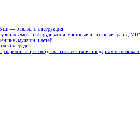
15 шт — отзывы и инструкция
рузоподъемного оборудования: мостовые и козловые краны, МП
женщин, мужчин и детей
зврата средств
абричного производства: соответствие стандартам и требовани