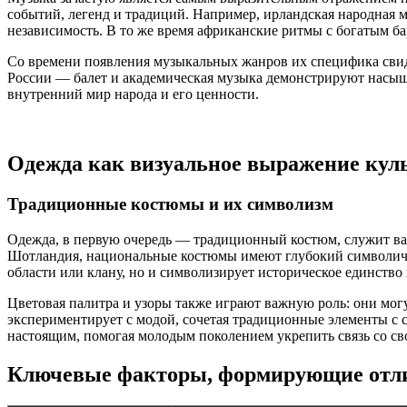
событий, легенд и традиций. Например, ирландская народная 
независимость. В то же время африканские ритмы с богатым 
Со времени появления музыкальных жанров их специфика свиде
России — балет и академическая музыка демонстрируют насыщ
внутренний мир народа и его ценности.
Одежда как визуальное выражение кул
Традиционные костюмы и их символизм
Одежда, в первую очередь — традиционный костюм, служит важ
Шотландия, национальные костюмы имеют глубокий символичес
области или клану, но и символизирует историческое единство 
Цветовая палитра и узоры также играют важную роль: они могу
экспериментирует с модой, сочетая традиционные элементы с
настоящим, помогая молодым поколением укрепить связь со св
Ключевые факторы, формирующие отли