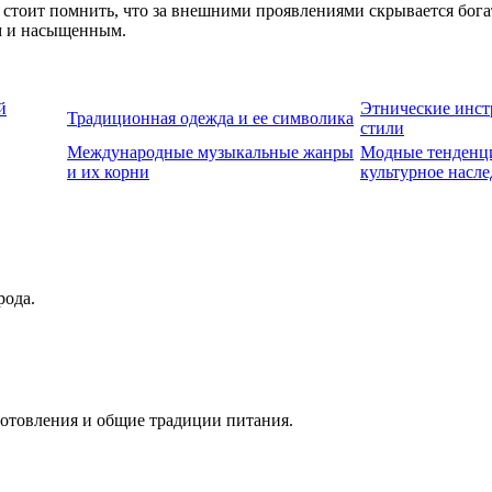
 стоит помнить, что за внешними проявлениями скрывается бога
им и насыщенным.
й
Этнические инст
Традиционная одежда и ее символика
стили
Международные музыкальные жанры
Модные тенденц
и их корни
культурное насле
рода.
готовления и общие традиции питания.