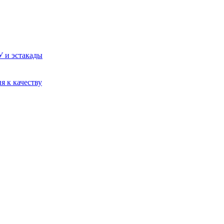
У и эстакады
я к качеству