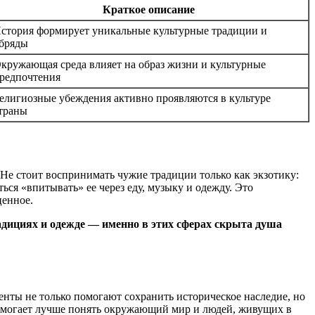
Краткое описание
стория формирует уникальные культурные традиции и
бряды
кружающая среда влияет на образ жизни и культурные
редпочтения
елигиозные убеждения активно проявляются в культуре
траны
Не стоит воспринимать чужие традиции только как экзотику:
ся «впитывать» ее через еду, музыку и одежду. Это
ценное.
радициях и одежде — именно в этих сферах скрыта душа
менты не только помогают сохранить историческое наследие, но
помогает лучше понять окружающий мир и людей, живущих в