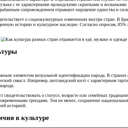
музыка с ее характерными ирландскими скрипками и волынками 
барабанным сопровождением отражают ощущение единства и силь
тельствует о социокультурных изменениях внутри стран. В Бра
енную историю и культурное наследие. Согласно опросам, 85% 
ьтуры
ным элементом визуальной идентификации народа. В странах с 
кий смысл. Например, шотландский килт с характерным тартан
народа.
т свидетельствовать о статусе, возрасте или семейных традици
 современными трендами. Тем не менее, сохранение националь
оей историей.
чия в культуре