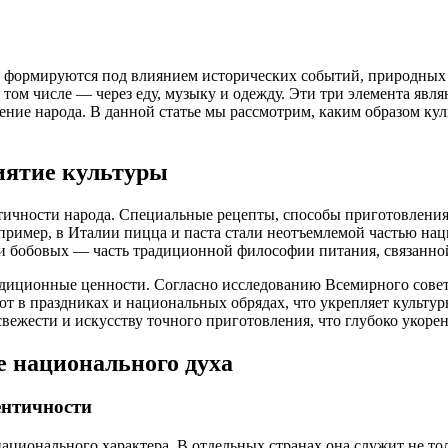
 формируются под влиянием исторических событий, природных 
 том числе — через еду, музыку и одежду. Эти три элемента явл
ие народа. В данной статье мы рассмотрим, каким образом культ
иятие культуры
тичности народа. Специальные рецепты, способы приготовлени
пример, в Италии пицца и паста стали неотъемлемой частью на
 и бобовых — часть традиционной философии питания, связанн
радиционные ценности. Согласно исследованию Всемирного сове
ют в праздниках и национальных обрядах, что укрепляет культу
ежести и искусству точного приготовления, что глубоко укорен
 национального духа
ентичности
ционального характера. В отдельных странах она служит не тол