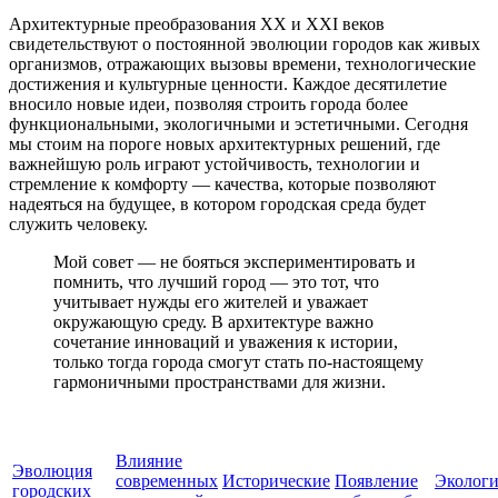
Архитектурные преобразования XX и XXI веков
свидетельствуют о постоянной эволюции городов как живых
организмов, отражающих вызовы времени, технологические
достижения и культурные ценности. Каждое десятилетие
вносило новые идеи, позволяя строить города более
функциональными, экологичными и эстетичными. Сегодня
мы стоим на пороге новых архитектурных решений, где
важнейшую роль играют устойчивость, технологии и
стремление к комфорту — качества, которые позволяют
надеяться на будущее, в котором городская среда будет
служить человеку.
Мой совет — не бояться экспериментировать и
помнить, что лучший город — это тот, что
учитывает нужды его жителей и уважает
окружающую среду. В архитектуре важно
сочетание инноваций и уважения к истории,
только тогда города смогут стать по-настоящему
гармоничными пространствами для жизни.
Влияние
Эволюция
современных
Исторические
Появление
Экологи
городских