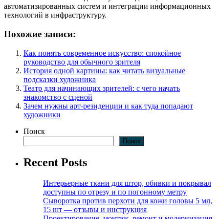
автоматизированных систем и интеграции информационных
технологий в инфраструктуру.
Похожие записи:
Как понять современное искусство: спокойное
руководство для обычного зрителя
История одной картины: как читать визуальные
подсказки художника
Театр для начинающих зрителей: с чего начать
знакомство с сценой
Зачем нужны арт-резиденции и как туда попадают
художники
Поиск
Поиск
Recent Posts
Интерьерные ткани для штор, обивки и покрывал
доступны по отрезу и по погонному метру
Сыворотка против перхоти для кожи головы 5 мл,
15 шт — отзывы и инструкция
Проектирование, монтаж, ремонт и модернизация