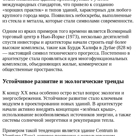
международных стандартов, что привело к созданию
«хороших практик» и типов зданий, характерных для любого
крупного города мира. Появились небоскребы, выполненные
из стекла и металла, которые стали символами современности.
Одним из ярких примеров того времени является Всемирный
торговый центр в Нью-Йорке (1973), несколько десятилетий
спустя инвесторы и архитекторы начали строить ещё более
высокие комплексы, такие как Бурдж Халифа в Дубае (828 м)
— настоящий символ технического прогресса. Постепенно в
архитектуре стала проявляться идея многофункциональных
комплексов, объединяющих жилые, коммерческие и
общественные пространства.
Устойчивое развитие и экологические тренды
К концу XX века особенно остро встал вопрос экологии и
энергосбережения. Устойчивое развитие стало ключевым
модулем в проектировании новых зданий. В архитектуре
начали активно внедрять концепции «зелёных крыш»,
использование возобновляемых источников энергии, а также
системы солнечной энергетики и рекуперации тепла.
Примером такой тенденции является здание Centrum in
Vientiane (Лаос), которое построено с использованием