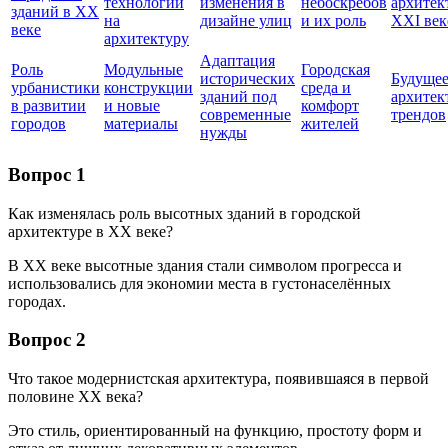
технологий
изменения в
небоскребов
архитек
зданий в XX
на
дизайне улиц
и их роль
XXI век
веке
архитектуру
Адаптация
Роль
Модульные
Городская
исторических
Будуще
урбанистики
конструкции
среда и
зданий под
архитек
в развитии
и новые
комфорт
современные
трендов
городов
материалы
жителей
нужды
Вопрос 1
Как изменялась роль высотных зданий в городской
архитектуре в XX веке?
В XX веке высотные здания стали символом прогресса и
использовались для экономии места в густонаселённых
городах.
Вопрос 2
Что такое модернистская архитектура, появившаяся в первой
половине XX века?
Это стиль, ориентированный на функцию, простоту форм и