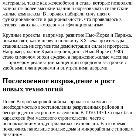
материалы, такие как железобетон и сталь, которые позволяли
возводить более высокие здания и образовывать гигантские
жилые комплексы. В городах набирали силу идеи о
функциональности и рациональности, что проявлялось в
стилях, таких как «модерн» и «функционализм».
Крупные проекты, например, развитие Нью-Йорка и Парижа,
показывают, как в первую половину XX века архитектура
становилась инструментом демонстрации силы и прогресса.
Например, здание Крайслер-билдинг в Нью-Йорке (1930)
стало символом эпохи ар-деко, а парижские жилые массивы
— примером реализации концепции городской застройки с
удобными планировками и внутренними дворами.
Послевоенное возрождение и рост
новых технологий
После Второй мировой войны города столкнулись с
необходимостью восстановления разрушенных районов и
беспрецедентным ростом населения. В 1950-1970-х годах был
характерен бум массового строительства, часто с
использованием индустриальных технологий. В это время
появлялись панельные жилые дома и микрорайоны с типовым
дизайном.