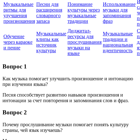
И
Музыкальные
Песни для
Понимание
Использование
с
ритмы для
расширения
культуры через
музыки для
ч
улучшения
словарного
музыкальные
запоминания
п
произношения
запаса
традиции
фраз
п
Диджитал-
С
Музыкальные
Музыкальные
Обучение
ресурсы для
п
клипы как
традиции и
через караоке
прослушивания
д
источник
национальная
и пение
музыки на
я
культуры
идентичность
языке
п
Вопрос 1
Как музыка помогает улучшить произношение и интонацию
при изучении языка?
Песня способствует развитию навыков произношения и
интонации за счет повторения и запоминания слов и фраз.
Вопрос 2
Почему прослушивание музыки помогает понять культуру
страны, чей язык изучаешь?