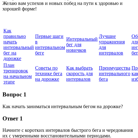
Желаю вам успехов и новых побед на пути к здоровью и
хорошей форме!
Как
правильно
Первые шаги
Лучшие
Об
Интервальный
начать
в
упражнения
дл
бег для
интервальный
интервальном
для
ин
новичков
бег на
беге
интервалов
бе
дорожке
План
Советы по
Как выбрать
Преимущества
Пр
тренировок
технике бега
скорость для
интервального
ка
на начальном
на дорожке
интервалов
бега
из
этапе
Вопрос 1
Как начать заниматься интервальным бегом на дорожке?
Ответ 1
Начните с коротких интервалов быстрого бега и чередования
их с умеренными восстановительными периодами.