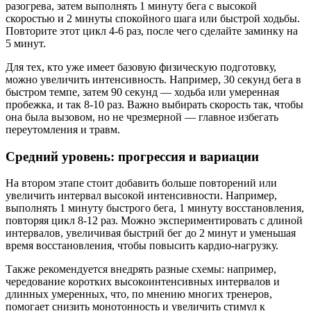
разогрева, затем выполнять 1 минуту бега с высокой
скоростью и 2 минуты спокойного шага или быстрой ходьбы.
Повторите этот цикл 4-6 раз, после чего сделайте заминку на
5 минут.
Для тех, кто уже имеет базовую физическую подготовку,
можно увеличить интенсивность. Например, 30 секунд бега в
быстром темпе, затем 90 секунд — ходьба или умеренная
пробежка, и так 8-10 раз. Важно выбирать скорость так, чтобы
она была вызовом, но не чрезмерной — главное избегать
переутомления и травм.
Средний уровень: прогрессия и вариации
На втором этапе стоит добавить больше повторений или
увеличить интервал высокой интенсивности. Например,
выполнять 1 минуту быстрого бега, 1 минуту восстановления,
повторяя цикл 8-12 раз. Можно экспериментировать с длиной
интервалов, увеличивая быстрий бег до 2 минут и уменьшая
время восстановления, чтобы повысить кардио-нагрузку.
Также рекомендуется внедрять разные схемы: например,
чередование коротких высокоинтенсивных интервалов и
длинных умеренных, что, по мнению многих тренеров,
помогает снизить монотонность и увеличить стимул к