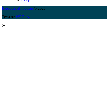
Спорт
Новостной портал
© 2026
Тема от
WP Puzzle
➤