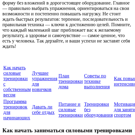
форму без вложений в дорогостоящее оборудование. Главное
— правильно выбрать упражнения, ориентироваться на свои
возможности и постепенно повышать нагрузку. Не стоит
ждать быстрых результатов: терпение, последовательность и
правильная техника — ключи к достижению целей. Помните,
что каждый маленький шаг приближает вас к желаемому
результату, а здоровье и самочувствие — самое ценное, что
есть у человека. Так дерзайте, и ваши успехи не заставят себя
ждать!
Как начать
силовые
Лучшие
План
Советы по
тренировки
упражнения
Как повы
тренировки
технике
с
для
интенсив
дома
выполнения
собственным
новичков
весом
Программа
Питание и
Тренировки
Мотиваци
тренировок
Давать ли
силовые
без
для занят
для
себе отдых
тренировки
оборудования
спортом
начинающих
Как начать заниматься силовыми тренировками