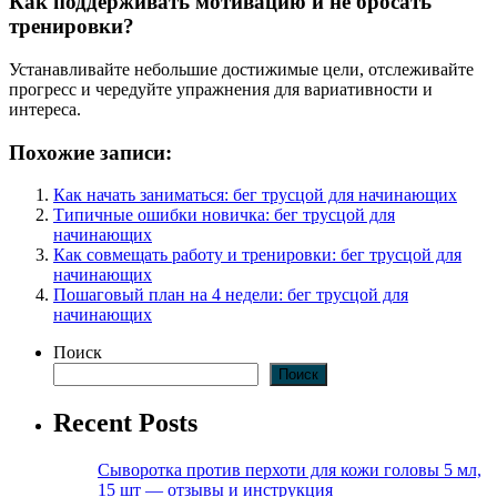
Как поддерживать мотивацию и не бросать
тренировки?
Устанавливайте небольшие достижимые цели, отслеживайте
прогресс и чередуйте упражнения для вариативности и
интереса.
Похожие записи:
Как начать заниматься: бег трусцой для начинающих
Типичные ошибки новичка: бег трусцой для
начинающих
Как совмещать работу и тренировки: бег трусцой для
начинающих
Пошаговый план на 4 недели: бег трусцой для
начинающих
Поиск
Поиск
Recent Posts
Сыворотка против перхоти для кожи головы 5 мл,
15 шт — отзывы и инструкция