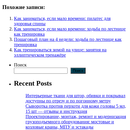
Похожие записи:
Как заниматься, если мало времени: пилатес для
здоровья спины
Как заниматься, если мало времени: ходьба по лестнице
как тренировка
Пошаговый план на 4 недели: ходьба по лестнице как
тренировка
Как тренироваться зимой на улице: занятия на
эллиптическом тренажёре
Поиск
Поиск
Recent Posts
Интерьерные ткани для штор, обивки и покрывал
доступны по отрезу и по погонному метру
Сыворотка против перхоти для кожи головы 5 мл,
15 шт — отзывы и инструкция
Проектирование, монтаж, ремонт и модернизация
грузоподъемного оборудования: мостовые и
козловые краны, МПУ и эстакады