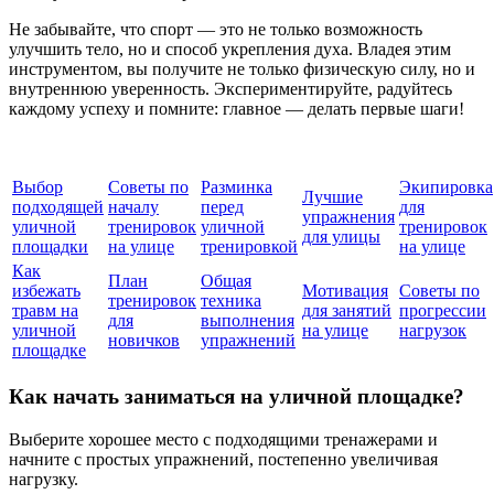
Не забывайте, что спорт — это не только возможность
улучшить тело, но и способ укрепления духа. Владея этим
инструментом, вы получите не только физическую силу, но и
внутреннюю уверенность. Экспериментируйте, радуйтесь
каждому успеху и помните: главное — делать первые шаги!
Выбор
Советы по
Разминка
Экипировка
Лучшие
подходящей
началу
перед
для
упражнения
уличной
тренировок
уличной
тренировок
для улицы
площадки
на улице
тренировкой
на улице
Как
План
Общая
избежать
Мотивация
Советы по
тренировок
техника
травм на
для занятий
прогрессии
для
выполнения
уличной
на улице
нагрузок
новичков
упражнений
площадке
Как начать заниматься на уличной площадке?
Выберите хорошее место с подходящими тренажерами и
начните с простых упражнений, постепенно увеличивая
нагрузку.