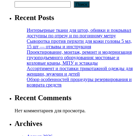
Поиск
Recent Posts
Интерьерные ткани для штор, обивки и покрывал
доступны по отрезу и по погонному метру
Сыворотка против перхоти для кожи головы 5 мл,
15 шт — отзывы и инструкция
Проектирование, монтаж, ремонт и модернизация
грузоподъемного оборудования: мостовые и
козловые краны, МПУ и эстакады
Ассортимент и поставки трикотажной одежды для
женщин, мужчин и детей
Обзор особенностей процедуры резервирования и
возврата средств
Recent Comments
Нет комментариев для просмотра.
Archives