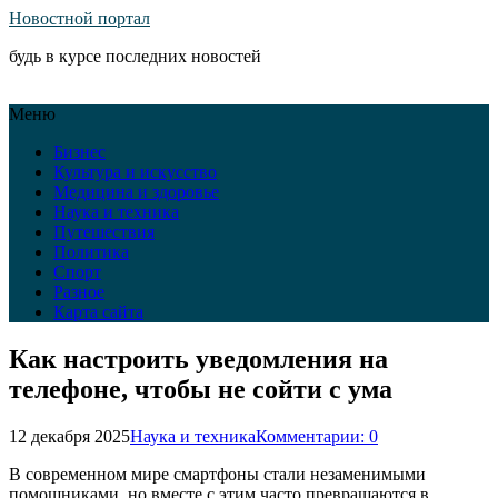
Новостной портал
будь в курсе последних новостей
Меню
Бизнес
Культура и искусство
Медицина и здоровье
Наука и техника
Путешествия
Политика
Спорт
Разное
Карта сайта
Как настроить уведомления на
телефоне, чтобы не сойти с ума
12 декабря 2025
Наука и техника
Комментарии: 0
В современном мире смартфоны стали незаменимыми
помощниками, но вместе с этим часто превращаются в