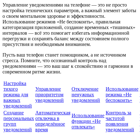
Управление уведомлениями на телефоне — это не просто
настройка технических параметров, а важный элемент заботы
о своем ментальном здоровье и эффективности.
Использование режимов «Не беспокоить», правильная
категоризация приложений, создание временных «тишиных»
интервалов — всё это помогает избегать информационной
перегрузки и сохранять баланс между состоянием полного
присутствия и необходимым вниманием.
Пусть ваш телефон станет помощником, а не источником
стресса. Помните, что осознанный контроль над
уведомлениями — это ваш шаг к спокойствию и гармонии в
современном ритме жизни.
Настройка
тихого
Управление
Отключение
Использование
режима для
приоритетом
ненужных
режима «Не
важных
уведомлений
уведомлений
беспокоить»
уведомлений
Создание
Автоматическая
Контроль за
Использование
персональных
отключка в
частотой
функции «Не
групп
определённое
появления
отвлекать»
уведомлений
время
уведомлений