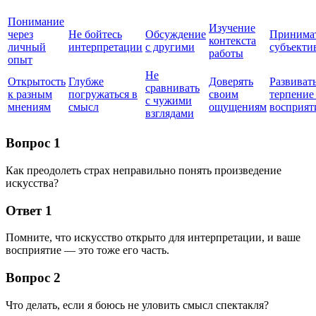
Понимание
Изучение
через
Не бойтесь
Обсуждение
Принима
контекста
личный
интерпретации
с другими
субъекти
работы
опыт
Не
Открытость
Глубже
Доверять
Развиват
сравнивать
к разным
погружаться в
своим
терпение
с чужими
мнениям
смысл
ощущениям
восприя
взглядами
Вопрос 1
Как преодолеть страх неправильно понять произведение
искусства?
Ответ 1
Помните, что искусство открыто для интерпретации, и ваше
восприятие — это тоже его часть.
Вопрос 2
Что делать, если я боюсь не уловить смысл спектакля?