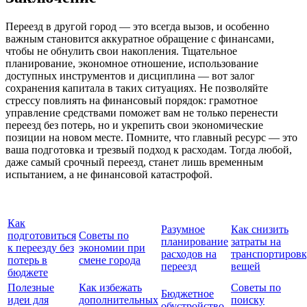
Переезд в другой город — это всегда вызов, и особенно
важным становится аккуратное обращение с финансами,
чтобы не обнулить свои накопления. Тщательное
планирование, экономное отношение, использование
доступных инструментов и дисциплина — вот залог
сохранения капитала в таких ситуациях. Не позволяйте
стрессу повлиять на финансовый порядок: грамотное
управление средствами поможет вам не только перенести
переезд без потерь, но и укрепить свои экономические
позиции на новом месте. Помните, что главный ресурс — это
ваша подготовка и трезвый подход к расходам. Тогда любой,
даже самый срочный переезд, станет лишь временным
испытанием, а не финансовой катастрофой.
Как
Разумное
Как снизить
подготовиться
Советы по
планирование
затраты на
к переезду без
экономии при
расходов на
транспортиров
потерь в
смене города
переезд
вещей
бюджете
Полезные
Как избежать
Советы по
Бюджетное
идеи для
дополнительных
поиску
обустройство