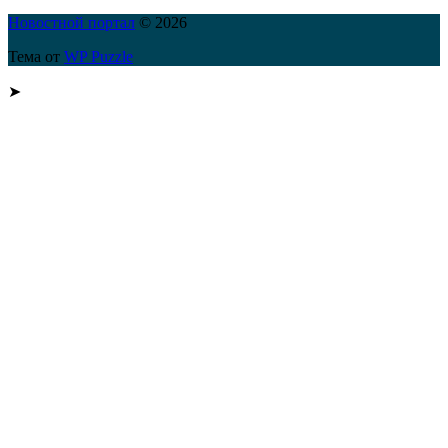
Новостной портал
© 2026
Тема от
WP Puzzle
➤