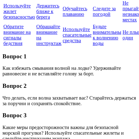
Не
Используйте
Держитесь
Обучайтесь
Следите за
прыгай
жилет
ближе к
плаванию
погодой
незнак
безопасностью
берега
местах
Обратите
Обращайте
Будьте
Используйте
внимание на
внимание
внимательны
Не плы
спасательные
сигналы
на
к волнению
один
средства
бедствия
инструктаж
воды
Вопрос 1
Как избежать смывания волной на лодке? Удерживайте
равновесие и не вставляйте голову за борт.
Вопрос 2
Что делать, если волна захватывает вас? Старайтесь держаться
за поручни и сохранять спокойствие.
Вопрос 3
Какие меры предосторожности важны для безопасной
морской прогулки? Используйте спасательные жилеты и
следуйте инструкциям экипажа.