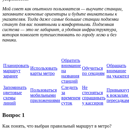
Мой совет как опытного пользователя — выучите станции,
запомните ключевые ориентиры и будьте внимательны к
указателям. Тогда даже самые большие станции подземки
станут для вас понятными и комфортными. Подземная
система — это не лабиринт, а удобная инфраструктура,
которая помогает путешествовать по городу легко и без
паники.
Обратить
Планировать
внимание
Обращать
Использовать
Обучиться
маршрут
на
внимание
карты метро
по секциям
заранее
названия
на указате
станций
Запоминать
Следить
Не
Пользоваться
Привыкну
цветовые
за
стесняться
мобильными
к вокзалам
схемы
временем
спрашивать
приложениями
пересадкам
линий
суток
у кассиров
Вопрос 1
Как понять, что выбран правильный маршрут в метро?