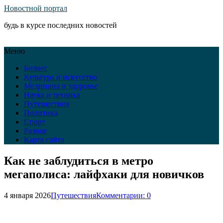
Новостной портал
будь в курсе последних новостей
Меню
Бизнес
Культура и искусство
Медицина и здоровье
Наука и техника
Путешествия
Политика
Спорт
Разное
Карта сайта
Как не заблудиться в метро
мегаполиса: лайфхаки для новичков
4 января 2026
Путешествия
Комментарии: 0