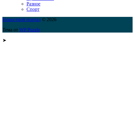
Разное
Спорт
Новостной портал
© 2026
Тема от
WP Puzzle
➤