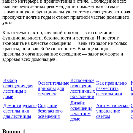
вашего интерьера и предпочтения в стиле. Соблюдение всех
вышеперечисленных рекомендаций поможет вам создать
гармоничную и функциональную систему освещения, которая
прослужит долгие годы и станет приятной частью домашнего
уюта.
Как отмечает автор, «лучший подход — это сочетание
функциональности, безопасности и эстетики. И не стоит
экономить на качестве освещения — ведь это залог не только
красоты, но и вашей безопасности». В конце концов,
правильно организованное освещение — залог комфорта и
здоровья всех домочадцев.
Выбор
Встроенное
Осветительные
Как правильно
освещения для
освещение
приборы для
разместить
лестницы в
лестничных
ступенек
светильники
л
доме
объявлений
Дизайн
Демонтируемые
Создание
Автоматическое
освещения
светильники
безопасного
управление
в частном
для лестницы
освещения
светом
с
доме
Вопрос 1