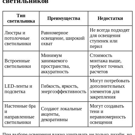
светильников
Тип
Преимущества
Недостатки
светильника
Не всегда подходят
Люстры и
Равномерное
для освещения
потолочные
освещение, широкий
ступенек или
светильники
охват
перил
Минимум
Стоимость
Встроенные
занимаемого
монтажа выше,
светильники
пространства,
требуют точных
аккуратность
расчетов
Могут потребовать
LED-ленты и
Гибкость, яркость,
дополнительных
подсветка
энергоэффективность
элементов для
закрепления
Настенные бра
Могут создавать
Создают локальные
и
тени и
акценты,
направленные
неравномерность
декоративны
светильники
освещения
При выборе освещения важно учитывать не только дизайн, но