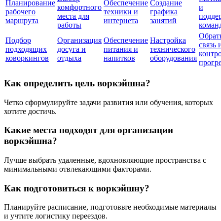
Планирование
Обеспечение
Создание
комфортного
и
рабочего
техники и
графика
места для
подде
маршрута
интернета
занятий
работы
коман
Обрат
Подбор
Организация
Обеспечение
Настройка
связь 
подходящих
досуга и
питания и
технического
контр
коворкингов
отдыха
напитков
оборудования
прогр
Как определить цель воркэйшна?
Четко сформулируйте задачи развития или обучения, которых
хотите достичь.
Какие места подходят для организации
воркэйшна?
Лучше выбрать удаленные, вдохновляющие пространства с
минимальными отвлекающими факторами.
Как подготовиться к воркэйшну?
Планируйте расписание, подготовьте необходимые материалы
и учтите логистику переездов.