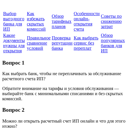
Выбор
Как
Особенности
Обзор
Советы по
выгодного
избежать
онлайн-
тарифных
снижению
банка для
скрытых
открытия
планов
затрат
ИП
комиссий
счета
Какие
Обзор
Правильное
Проверка
Как выбрать
документы
популярных
сравнение
репутации
сервис без
нужны для
банков для
условий
банка
переплат
открытия
ИП
Вопрос 1
Как выбрать банк, чтобы не переплачивать за обслуживание
расчетного счета ИП?
Обратите внимание на тарифы и условия обслуживания —
выбирайте банк с минимальными списаниями и без скрытых
комиссий.
Вопрос 2
Можно ли открыть расчетный счет ИП онлайн и что для этого
нужно?