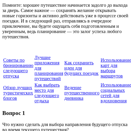
Помните: хорошее путешествие начинается задолго до выхода
за дверь. Самое важное — сохранять желание открывать
новые горизонты и активно действовать уже в процессе своей
поездки. И в следующий раз, отправляясь в очередное
приключение, вы будете ощущать себя подготовленным и
уверенным, ведь планирование — это залог успеха любого
путешествия.
Лучшие
Советы по
Использовани
приложения
Как сохранить
бронированию
карт для
для
идеи для
следующего
выбора
планирования
будущих поездок
отпуска
маршрутов
путешествий
Как выбрать
Использовани
Обзор лучших
Ведение
место для
социальных
туристических
путешественного
следующего
сетей для
блогов
дневника
отдыха
вдохновения
Вопрос 1
Что нужно сделать для выбора направления будущего отпуска
во время текущего путешествия?