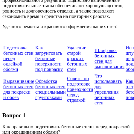
профессионального результата. Тщательно выполненные
подготовительные этапы обеспечивают хорошую адгезию,
ровность и долговечность отделки, а также позволяют
сэкономить время и средства на повторных работах.
Удачного ремонта и красивого оформления ваших стен!
Подготовка
Как
Удаление
Исп
Шлифовка
бетонных стен
загрунтовать
старой
шту
бетонных
перед
бетонные
краски с
пер
стен для
оклейкой
поверхности
бетонных
пок
выравнивания
обоями
под покраску
стен
обо
Что
Советы по
Выравнивание
Обработка
использовать
Как
подготовке
бетонных стен
бетонных стен
для
от 
поверхности
для покраски
специальными
укрепления
бет
перед
и обоев
грунтовками
бетонных
пов
отделкой
стен
Вопрос 1
Как правильно подготовить бетонные стены перед покраской
или окрашиванием обоями?