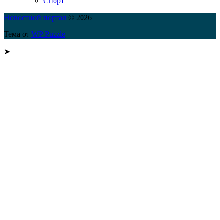
Спорт
Новостной портал
© 2026
Тема от
WP Puzzle
➤