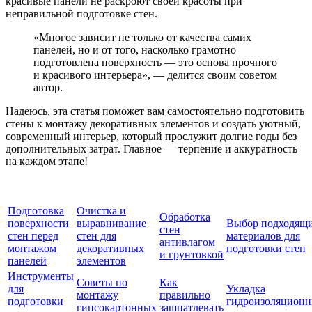
красивые панели не раскроют своей красоты при
неправильной подготовке стен.
«Многое зависит не только от качества самих
панелей, но и от того, насколько грамотно
подготовлена поверхность — это основа прочного
и красивого интерьера», — делится своим советом
автор.
Надеюсь, эта статья поможет вам самостоятельно подготовить
стены к монтажу декоративных элементов и создать уютный,
современный интерьер, который прослужит долгие годы без
дополнительных затрат. Главное — терпение и аккуратность
на каждом этапе!
Подготовка
Очистка и
Обработка
поверхности
выравнивание
Выбор подходящ
стен
стен перед
стен для
материалов для
антивлагом
монтажом
декоративных
подготовки стен
и грунтовкой
панелей
элементов
Инструменты
Советы по
Как
для
Укладка
монтажу
правильно
подготовки
гидроизоляцион
гипсокартонных
зашпатлевать