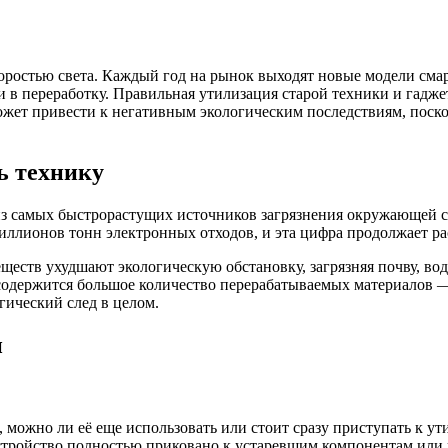
оростью света. Каждый год на рынок выходят новые модели смар
у и в переработку. Правильная утилизация старой техники и гад
ожет привести к негативным экологическим последствиям, поско
ь технику
из самых быстрорастущих источников загрязнения окружающей
иллионов тонн электронных отходов, и эта цифра продолжает ра
ществ ухудшают экологическую обстановку, загрязняя почву, вод
 содержится большое количество перерабатываемых материалов —
гический след в целом.
и
, можно ли её еще использовать или стоит сразу приступать к у
тройство полностью приковано к устаревшим компонентам или н