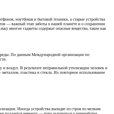
тфонов, ноутбуков и бытовой техники, а старые устройства
жетов — важный этап заботы о нашей планете и о сохранении
льку многие гаджеты содержат опасные вещества, такие как
 среды. По данным Международной организации по
сти.
у и воздух. В результате неправильной утилизации человек и
 металлов, пластика и стекла. Их повторное использование
тилизации. Иногда устройства выходят из строя по мелким
е поддается ремонту — пора задуматься о переработке.