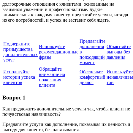
долгосрочные отношения с клиентами, основанные на
взаимном уважении и профессионализме. Будьте
внимательны к каждому клиенту, предлагайте услуги, исходя
из его потребностей, и успех не заставит себя ждать.
Предлагайте
Подчеркните
Используйте
дополнения
Объясняйте
преимущества
рекомендационные
в
выгоды без
дополнительных
фразы
подходящий
давления
услуг
момент
Обращайте
Используйте
Обеспечьте
Используйте
внимание на
истории успеха
комфортный
ненавязчив
пожелания
клиентов
диалог
тон
клиента
Вопрос 1
Как предложить дополнительные услуги так, чтобы клиент не
почувствовал навязчивость?
Предлагайте услуги как дополнение, показывая их ценность и
выгоду для клиента, без навязывания.