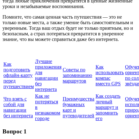
тогда любые приключения превратятся в ценные жизненные
уроки и незабываемые воспоминания.
Помните, что самая ценная часть путешествия — это не
только новые места, а также умение быть самостоятельным и
уверенным. Тогда ваш отдых будет не только приятным, но и
безопасным, а страх потеряться превратится в уверенное
знание, что вы можете справиться даже без интернета.
Лучшие
Как
приложения
Как
Обуче
подготовить
Советы по
для
использовать
ориен
офлайн-карту
запоминанию
навигации
компас
по со
перед
маршрутов
без
вместо GPS
звёзда
путешествием
интернета
Как не
Как создать
Что взять с
Преимущества
Обуче
потеряться
личный
собой для
бумажных
испол
в
маршрут и
навигации
карт и
приро
незнакомом
запомнить
без интернета
путеводителей
ориен
городе
его
Вопрос 1