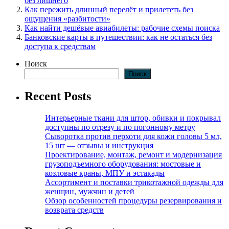
без лишнего
Как пережить длинный перелёт и прилететь без
ощущения «разбитости»
Как найти дешёвые авиабилеты: рабочие схемы поиска
Банковские карты в путешествии: как не остаться без
доступа к средствам
Поиск
Поиск
Recent Posts
Интерьерные ткани для штор, обивки и покрывал
доступны по отрезу и по погонному метру
Сыворотка против перхоти для кожи головы 5 мл,
15 шт — отзывы и инструкция
Проектирование, монтаж, ремонт и модернизация
грузоподъемного оборудования: мостовые и
козловые краны, МПУ и эстакады
Ассортимент и поставки трикотажной одежды для
женщин, мужчин и детей
Обзор особенностей процедуры резервирования и
возврата средств