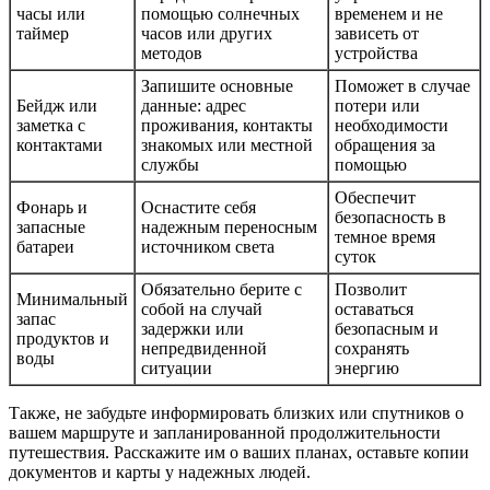
часы или
помощью солнечных
временем и не
таймер
часов или других
зависеть от
методов
устройства
Запишите основные
Поможет в случае
Бейдж или
данные: адрес
потери или
заметка с
проживания, контакты
необходимости
контактами
знакомых или местной
обращения за
службы
помощью
Обеспечит
Фонарь и
Оснастите себя
безопасность в
запасные
надежным переносным
темное время
батареи
источником света
суток
Обязательно берите с
Позволит
Минимальный
собой на случай
оставаться
запас
задержки или
безопасным и
продуктов и
непредвиденной
сохранять
воды
ситуации
энергию
Также, не забудьте информировать близких или спутников о
вашем маршруте и запланированной продолжительности
путешествия. Расскажите им о ваших планах, оставьте копии
документов и карты у надежных людей.