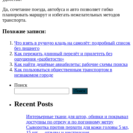
Да, сочетание поезда, автобуса и авто позволяет гибко
планировать маршрут и избегать нежелательных методов
транспорта.
Похожие записи:
Что взять в ручную кладь на самолёт: подробный список
без лишнего
Как пережить длинный перелёт и прилететь без
ощущения «разбитости»
Как найти дешёвые авиабилеты: рабочие схемы поиска
Как пользоваться общественным транспортом в
незнакомом городе
Поиск
Поиск
Recent Posts
Интерьерные ткани для штор, обивки и покрывал
доступны по отрезу и по погонному метру
Сыворотка против перхоти для кожи головы 5 мл,
15 шт — отзывы и инструкция