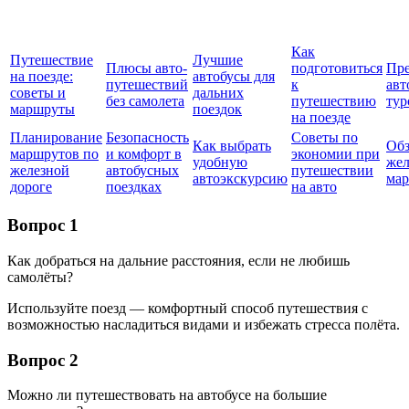
Как
Путешествие
Лучшие
Плюсы авто-
подготовиться
Пр
на поезде:
автобусы для
путешествий
к
авт
советы и
дальних
без самолета
путешествию
тур
маршруты
поездок
на поезде
Планирование
Безопасность
Советы по
Как выбрать
Обз
маршрутов по
и комфорт в
экономии при
удобную
же
железной
автобусных
путешествии
автоэкскурсию
ма
дороге
поездках
на авто
Вопрос 1
Как добраться на дальние расстояния, если не любишь
самолёты?
Используйте поезд — комфортный способ путешествия с
возможностью насладиться видами и избежать стресса полёта.
Вопрос 2
Можно ли путешествовать на автобусе на большие