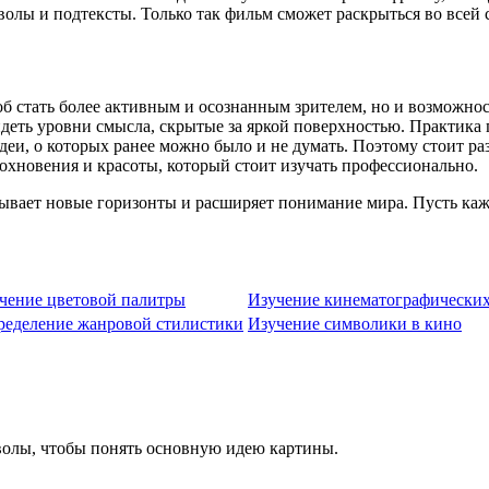
волы и подтексты. Только так фильм сможет раскрыться во всей 
об стать более активным и осознанным зрителем, но и возможнос
видеть уровни смысла, скрытые за яркой поверхностью. Практика
деи, о которых ранее можно было и не думать. Поэтому стоит р
дохновения и красоты, который стоит изучать профессионально.
рывает новые горизонты и расширяет понимание мира. Пусть каж
чение цветовой палитры
Изучение кинематографически
еделение жанровой стилистики
Изучение символики в кино
волы, чтобы понять основную идею картины.