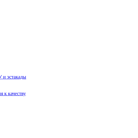
У и эстакады
я к качеству