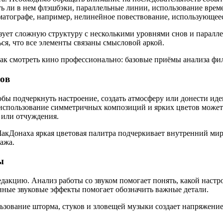
сть ли в нем флэшбэки, параллельные линии, использование вре
атографе, например, нелинейное повествование, использующеес
зует сложную структуру с несколькими уровнями снов и паралл
ся, что все элементы связаны смысловой аркой.
ров
бы подчеркнуть настроение, создать атмосферу или донести иде
ер, использование симметричных композиций и ярких цветов може
 или отчуждения.
кДонаха яркая цветовая палитра подчеркивает внутренний мир
ажа.
ы
едакцию. Анализ работы со звуком помогает понять, какой наст
енные звуковые эффекты помогает обозначить важные детали.
ьзование шторма, стуков и зловещей музыки создает напряжение,