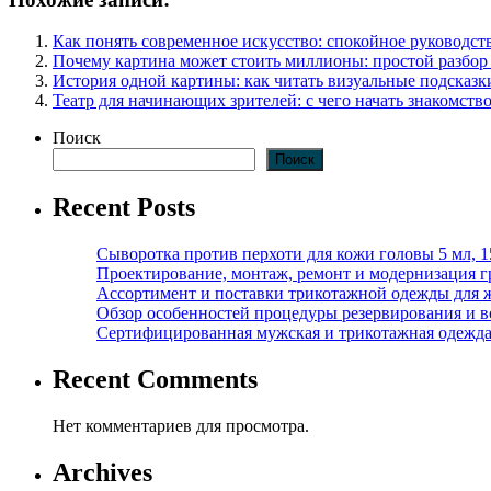
Как понять современное искусство: спокойное руководст
Почему картина может стоить миллионы: простой разбор 
История одной картины: как читать визуальные подсказк
Театр для начинающих зрителей: с чего начать знакомство
Поиск
Поиск
Recent Posts
Сыворотка против перхоти для кожи головы 5 мл, 
Проектирование, монтаж, ремонт и модернизация г
Ассортимент и поставки трикотажной одежды для 
Обзор особенностей процедуры резервирования и во
Сертифицированная мужская и трикотажная одежда ф
Recent Comments
Нет комментариев для просмотра.
Archives