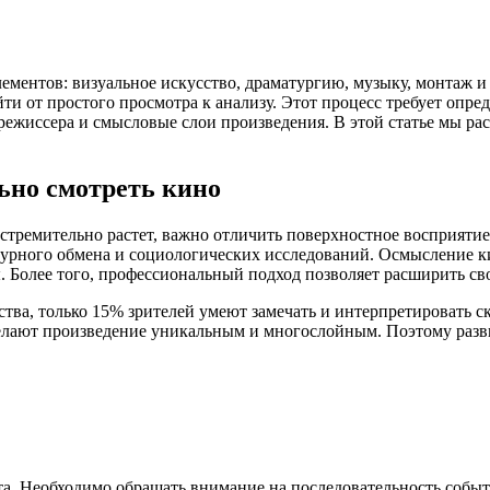
лементов: визуальное искусство, драматургию, музыку, монтаж и
йти от простого просмотра к анализу. Этот процесс требует опр
 режиссера и смысловые слои произведения. В этой статье мы р
ьно смотреть кино
стремительно растет, важно отличить поверхностное восприятие 
рного обмена и социологических исследований. Осмысление кин
 Более того, профессиональный подход позволяет расширить сво
тва, только 15% зрителей умеют замечать и интерпретировать
делают произведение уникальным и многослойным. Поэтому разв
а. Необходимо обращать внимание на последовательность событ