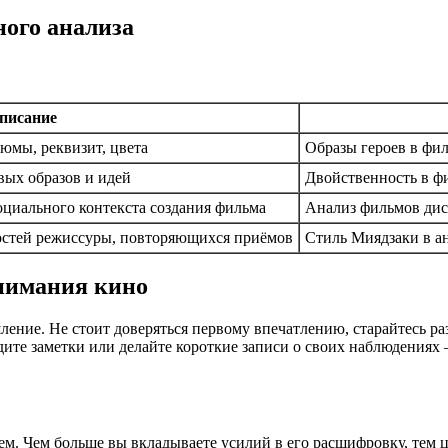
ого анализа
писание
юмы, реквизит, цвета
Образы героев в фи
ых образов и идей
Двойственность в ф
социального контекста создания фильма
Анализ фильмов дис
остей режиссуры, повторяющихся приёмов
Стиль Миядзаки в а
онимания кино
ние. Не стоит доверяться первому впечатлению, старайтесь раз
дите заметки или делайте короткие записи о своих наблюдениях
м. Чем больше вы вкладываете усилий в его расшифровку, тем ц