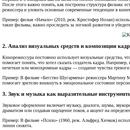
После этого важно понять, как построена структура фильма: е
режиссера и уловить основные современные тенденции в кинем
Пример: фильм «Начало» (2010, реж. Кристофер Нолан) исполь
такие фильмы, важно проследить за логикой развития и убедить
2. Анализ визуальных средств и композиции кад
Кинорежиссура постоянно использует визуальные средства, что
помогает понять, что хотел сказать создатель кадра. Наприм
нечеткие или монохромные кадры — создание чувства тревоги
Пример: В фильме «Бегство Шугармена» режиссера Мартину Ма
помогает зрителю вникнуть в эмоциональное состояние персон
3. Звук и музыка как выразительные инструмент
Звуковое оформление включает музыку, диалоги, шумы, звукор
драматизм или создавая ощущение покоя, а акцент на определ
Пример: В фильме «Психо» (1960, реж. Альфред Хичкок) испол
линии сюжета.