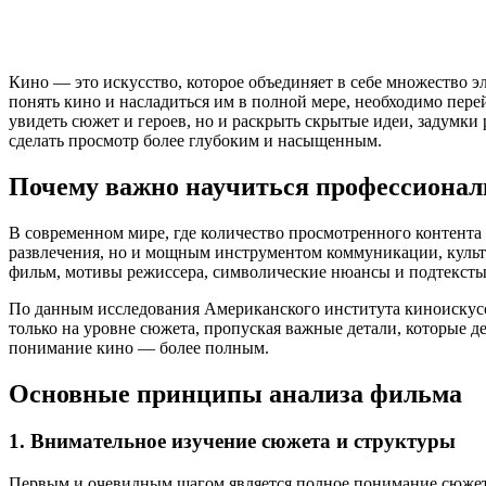
Кино — это искусство, которое объединяет в себе множество э
понять кино и насладиться им в полной мере, необходимо пере
увидеть сюжет и героев, но и раскрыть скрытые идеи, задумки
сделать просмотр более глубоким и насыщенным.
Почему важно научиться профессионал
В современном мире, где количество просмотренного контента 
развлечения, но и мощным инструментом коммуникации, культу
фильм, мотивы режиссера, символические нюансы и подтексты.
По данным исследования Американского института киноискусс
только на уровне сюжета, пропуская важные детали, которые 
понимание кино — более полным.
Основные принципы анализа фильма
1. Внимательное изучение сюжета и структуры
Первым и очевидным шагом является полное понимание сюжет