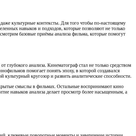
 даже культурные контексты. Для того чтобы по-настоящему
еделенных навыков и подходов, которые позволяют не только
ассмотрим базовые приёмы анализа фильма, которые помогут
от глубокого анализа. Кинематограф стал не только средством
офильмов помогает понять эпоху, в которой создавался
й культурный кругозор и развить аналитические способности.
 скрытые смыслы в фильмах. Остальные воспринимают кино
итие навыков анализа делает просмотр более насыщенным, а
ий, ключевые поворотные моменты и завершение истории.