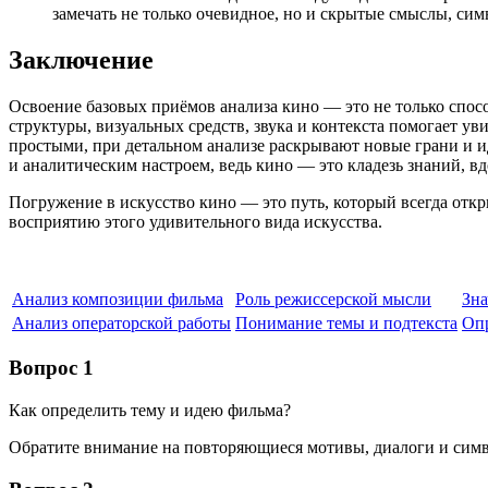
замечать не только очевидное, но и скрытые смыслы, сим
Заключение
Освоение базовых приёмов анализа кино — это не только спос
структуры, визуальных средств, звука и контекста помогает у
простыми, при детальном анализе раскрывают новые грани и и
и аналитическим настроем, ведь кино — это кладезь знаний, в
Погружение в искусство кино — это путь, который всегда отк
восприятию этого удивительного вида искусства.
Анализ композиции фильма
Роль режиссерской мысли
Зна
Анализ операторской работы
Понимание темы и подтекста
Опр
Вопрос 1
Как определить тему и идею фильма?
Обратите внимание на повторяющиеся мотивы, диалоги и сим