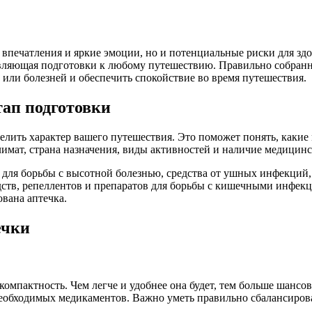
впечатления и яркие эмоции, но и потенциальные риски для здо
вляющая подготовки к любому путешествию. Правильно собранн
 или болезней и обеспечить спокойствие во время путешествия.
тап подготовки
делить характер вашего путешествия. Это поможет понять, какие 
лимат, страна назначения, виды активностей и наличие медицин
 для борьбы с высотной болезнью, средства от ушных инфекций,
ств, репеллентов и препаратов для борьбы с кишечными инфекц
вана аптечка.
ечки
мпактность. Чем легче и удобнее она будет, тем больше шансов 
еобходимых медикаментов. Важно уметь правильно сбалансирова