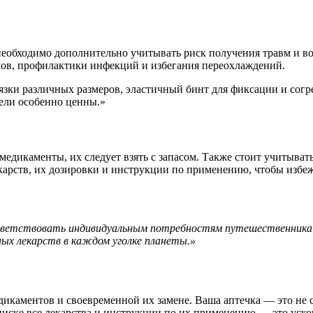
еобходимо дополнительно учитывать риск получения травм и во
мов, профилактики инфекций и избегания переохлаждений.
вязки различных размеров, эластичный бинт для фиксации и сог
ели особенно ценны.»
медикаменты, их следует взять с запасом. Также стоит учитыват
карств, их дозировки и инструкции по применению, чтобы избеж
ветствовать индивидуальным потребностям путешественника
ных лекарств в каждом уголке планеты.»
дикаментов и своевременной их замене. Ваша аптечка — это не 
писке все лекарства и инструкции по их применению — это уск