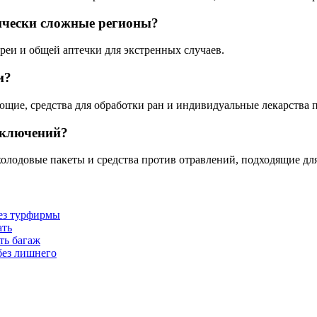
ически сложные регионы?
реи и общей аптечки для экстренных случаев.
и?
ющие, средства для обработки ран и индивидуальные лекарства 
иключений?
холодовые пакеты и средства против отравлений, подходящие дл
без турфирмы
ать
ть багаж
без лишнего