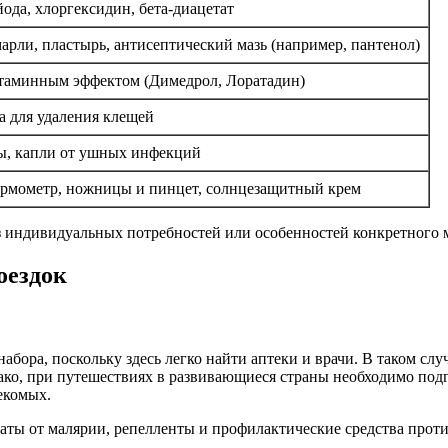
ода, хлоргексидин, бета-диацетат
арли, пластырь, антисептический мазь (например, пантенол)
стаминным эффектом (Димедрол, Лоратадин)
а для удаления клещей
ы, капли от ушных инфекций
ермометр, ножницы и пинцет, солнцезащитный крем
из индивидуальных потребностей или особенностей конкретного 
оездок
бора, поскольку здесь легко найти аптеки и врачи. В таком сл
нако, при путешествиях в развивающиеся страны необходимо под
екомых.
ты от малярии, репелленты и профилактические средства проти