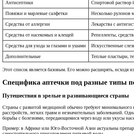
Антисептики
Спиртовой раствор й
Повязки и марлевые салфетки
Несколько рулонов м
Средства от аллергии
Лекарства с антиги
Средства от насекомых и клещей
Репелленты, средств
Средства для ухода за глазами и ушами
Искусственные слез
Дополнительные
Теплые пластыри, т
Этот список является базовым. Его можно расширять, исходя 
Специфика аптечки под разные типы п
Путешествия в зрелые и развивающиеся страны
Страны с развитой медициной обычно требуют минимального на
расстройств, легких травм и незначительных заболеваний. Од
борьбы с болезнями, передающимися через воду или укусы нас
Пример: в Африке или Юго-Восточной Азии актуальны препара
самостоятельного приготовления питьевой воды.