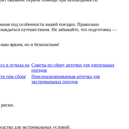
анная под особенности вашей поездки. Правильно
лаждаться путешествием. Не забывайте, что подготовка —
лько ярким, но и безопасным!
га и отдыха на
Советы по сбору аптечки для длительных
поездок
ти при сборе
Персонализированная аптечка для
экстремальных поездок
 риски.
едства для экстремальных условий.