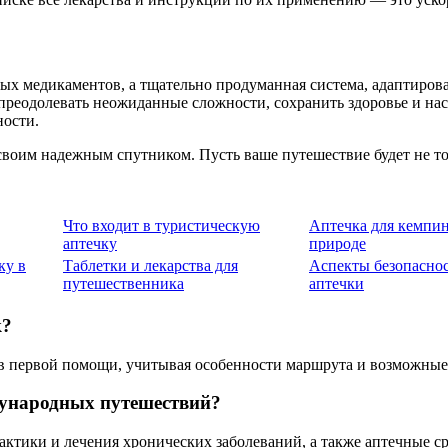
ых медикаментов, а тщательно продуманная система, адаптиров
преодолевать неожиданные сложности, сохранить здоровье и нас
ности.
своим надежным спутником. Пусть ваше путешествие будет не то
Что входит в туристическую
Аптечка для кемпин
аптечку
природе
ку в
Таблетки и лекарства для
Аспекты безопаснос
путешественника
аптечки
к?
в первой помощи, учитывая особенности маршрута и возможные
дународных путешествий?
ктики и лечения хронических заболеваний, а также аптечные ср