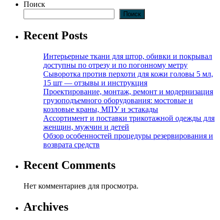
Поиск
Поиск
Recent Posts
Интерьерные ткани для штор, обивки и покрывал
доступны по отрезу и по погонному метру
Сыворотка против перхоти для кожи головы 5 мл,
15 шт — отзывы и инструкция
Проектирование, монтаж, ремонт и модернизация
грузоподъемного оборудования: мостовые и
козловые краны, МПУ и эстакады
Ассортимент и поставки трикотажной одежды для
женщин, мужчин и детей
Обзор особенностей процедуры резервирования и
возврата средств
Recent Comments
Нет комментариев для просмотра.
Archives