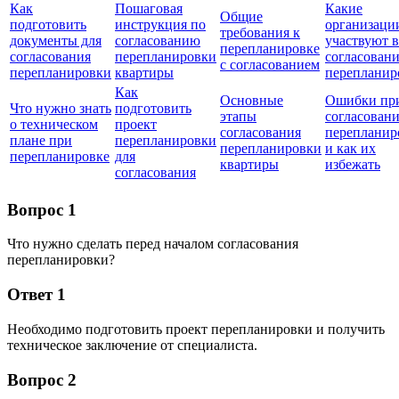
Как
Пошаговая
Какие
Общие
подготовить
инструкция по
организаци
требования к
документы для
согласованию
участвуют в
перепланировке
согласования
перепланировки
согласован
с согласованием
перепланировки
квартиры
перепланир
Как
Основные
Ошибки пр
Что нужно знать
подготовить
этапы
согласован
о техническом
проект
согласования
перепланир
плане при
перепланировки
перепланировки
и как их
перепланировке
для
квартиры
избежать
согласования
Вопрос 1
Что нужно сделать перед началом согласования
перепланировки?
Ответ 1
Необходимо подготовить проект перепланировки и получить
техническое заключение от специалиста.
Вопрос 2