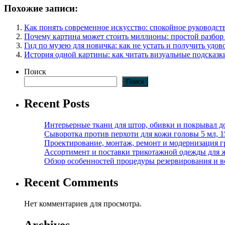
Похожие записи:
Как понять современное искусство: спокойное руководст
Почему картина может стоить миллионы: простой разбор 
Гид по музею для новичка: как не устать и получить удов
История одной картины: как читать визуальные подсказк
Поиск
Поиск
Recent Posts
Интерьерные ткани для штор, обивки и покрывал д
Сыворотка против перхоти для кожи головы 5 мл, 
Проектирование, монтаж, ремонт и модернизация г
Ассортимент и поставки трикотажной одежды для 
Обзор особенностей процедуры резервирования и во
Recent Comments
Нет комментариев для просмотра.
Archives