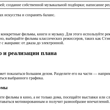
ей; создание собственной музыкальной подборки; написание ре
ах искусства и сохранять баланс.
ть конкретные фильмы, книги и музыку. Для этого используйте р
ино, выбирайте фильмы классических режиссеров, таких как Ст
с жанрами: от джаза до электронной.
 и реализации плана
т показаться большим делом. Разделите его на части — наприме
ться выбранного графика.
ормы
те фильмы в кино, а не только дома, посещайте выставки или с
ставаться мотивированным и получит разнообразие впечатлений.