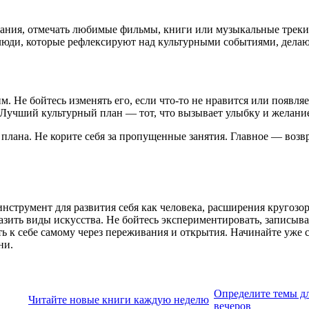
нания, отмечать любимые фильмы, книги или музыкальные треки
люди, которые рефлексируют над культурными событиями, делают
. Не бойтесь изменять его, если что-то не нравится или появляе
«Лучший культурный план — тот, что вызывает улыбку и желание
я плана. Не корите себя за пропущенные занятия. Главное — воз
инструмент для развития себя как человека, расширения круго
азить виды искусства. Не бойтесь экспериментировать, записыва
ть к себе самому через переживания и открытия. Начинайте уже 
ни.
Определите темы д
Читайте новые книги каждую неделю
вечеров