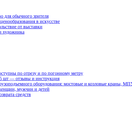
во для обычного зрителя
ценообразования в искусстве
ольствие от выставки
и художника
оступны по отрезу и по погонному метру
15 шт — отзывы и инструкция
рузоподъемного оборудования: мостовые и козловые краны, МП
женщин, мужчин и детей
зврата средств