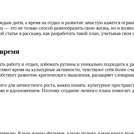
ждым днем, а время на отдых и развитие зачастую кажется огра
яц — это не только способ разнообразить свою жизнь, но и воз
й статье я расскажу, как разработать такой план, учитывая свои
 время
ь работу и отдых, избежать рутины и уникально подходить к р
ляют время на культурные активности, чувствуют себя более сч
собствует развитию критического мышления, расширяет словарн
 его для личностного роста, важно понять: культурное пространс
ми и вдохновением. Поэтому создание личного плана помогает д
тересно. Какие жанры фильмов, какую музыку, какие книги вы