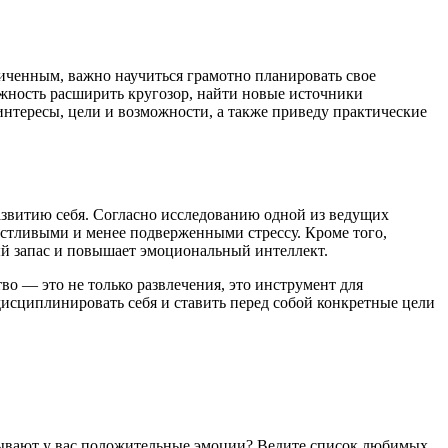
ниченным, важно научиться грамотно планировать свое
можность расширить кругозор, найти новые источники
 интересы, цели и возможности, а также приведу практические
азвитию себя. Согласно исследованию одной из ведущих
астливыми и менее подверженными стрессу. Кроме того,
ый запас и повышает эмоциональный интеллект.
тво — это не только развлечения, это инструмент для
исциплинировать себя и ставить перед собой конкретные цели
зывают у вас положительные эмоции? Ведите список любимых