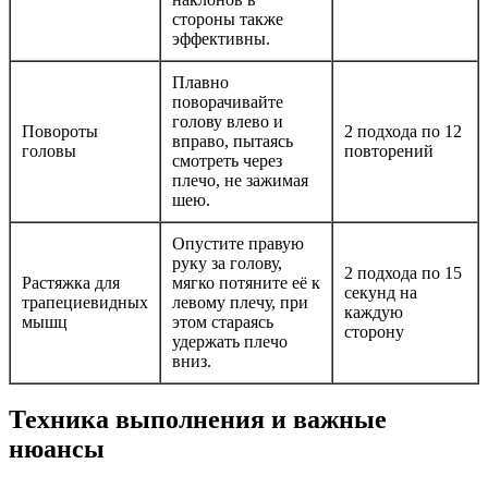
стороны также
эффективны.
Плавно
поворачивайте
голову влево и
Повороты
2 подхода по 12
вправо, пытаясь
головы
повторений
смотреть через
плечо, не зажимая
шею.
Опустите правую
руку за голову,
2 подхода по 15
Растяжка для
мягко потяните её к
секунд на
трапециевидных
левому плечу, при
каждую
мышц
этом стараясь
сторону
удержать плечо
вниз.
Техника выполнения и важные
нюансы