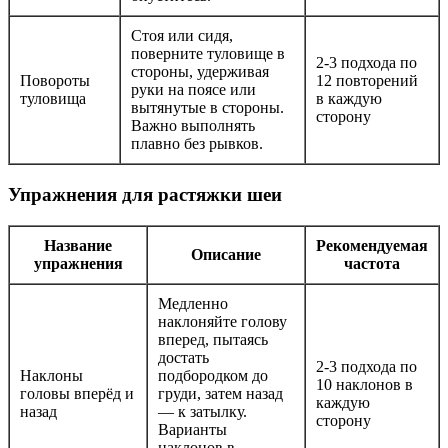
Стоя или сидя,
поверните туловище в
2-3 подхода по
стороны, удерживая
Повороты
12 повторений
руки на поясе или
туловища
в каждую
вытянутые в стороны.
сторону
Важно выполнять
плавно без рывков.
Упражнения для растяжки шеи
Название
Рекомендуемая
Описание
упражнения
частота
Медленно
наклоняйте голову
вперед, пытаясь
достать
2-3 подхода по
Наклоны
подбородком до
10 наклонов в
головы вперёд и
груди, затем назад
каждую
назад
— к затылку.
сторону
Варианты
наклонов в