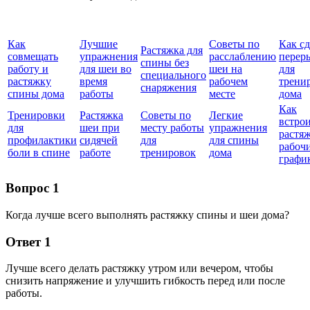
Как
Лучшие
Советы по
Как сд
Растяжка для
совмещать
упражнения
расслаблению
перер
спины без
работу и
для шеи во
шеи на
для
специального
растяжку
время
рабочем
трени
снаряжения
спины дома
работы
месте
дома
Как
Тренировки
Растяжка
Советы по
Легкие
встро
для
шеи при
месту работы
упражнения
растяж
профилактики
сидячей
для
для спины
рабоч
боли в спине
работе
тренировок
дома
графи
Вопрос 1
Когда лучше всего выполнять растяжку спины и шеи дома?
Ответ 1
Лучше всего делать растяжку утром или вечером, чтобы
снизить напряжение и улучшить гибкость перед или после
работы.