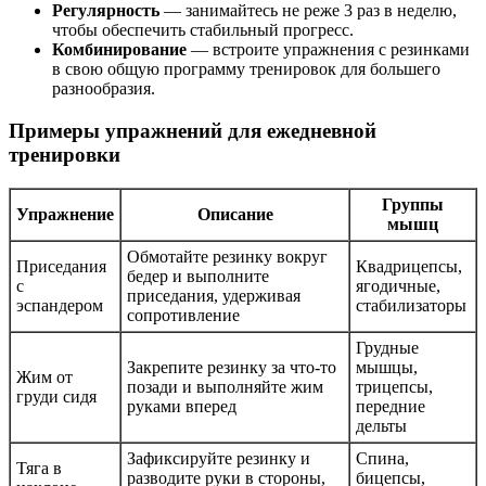
Регулярность
— занимайтесь не реже 3 раз в неделю,
чтобы обеспечить стабильный прогресс.
Комбинирование
— встроите упражнения с резинками
в свою общую программу тренировок для большего
разнообразия.
Примеры упражнений для ежедневной
тренировки
Группы
Упражнение
Описание
мышц
Обмотайте резинку вокруг
Приседания
Квадрицепсы,
бедер и выполните
с
ягодичные,
приседания, удерживая
эспандером
стабилизаторы
сопротивление
Грудные
Закрепите резинку за что-то
мышцы,
Жим от
позади и выполняйте жим
трицепсы,
груди сидя
руками вперед
передние
дельты
Зафиксируйте резинку и
Спина,
Тяга в
разводите руки в стороны,
бицепсы,