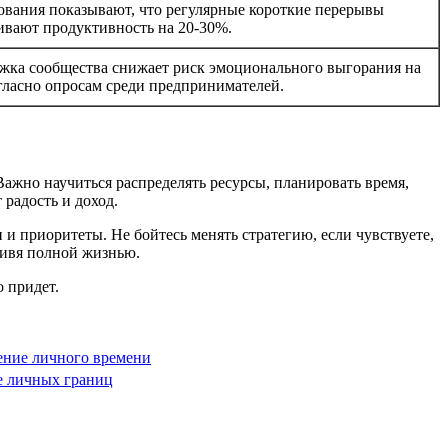
ования показывают, что регулярные короткие перерывы
ивают продуктивность на 20-30%.
жка сообщества снижает риск эмоционального выгорания на
гласно опросам среди предпринимателей.
ажно научиться распределять ресурсы, планировать время,
 радость и доход.
 и приоритеты. Не бойтесь менять стратегию, если чувствуете,
 живя полной жизнью.
о придет.
ение личного времени
е личных границ