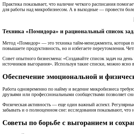
Практика показывает, что наличие четкого расписания помогае
для работы над микробизнесом. А в выходные — провести боле
Техника «Помидора» и рациональный список зад
Метод «Помидор» — это техника тайм-менеджмента, которая пом
повышаете продуктивность, но и избегаете переутомления. Четко
Совет опытного бизнесмена: «Создавайте список задач на ден
источников выгорания». Используя такие списки, можно ясно в
Обеспечение эмоциональной и физичес
Работа одновременно по найму и ведение микробизнеса требу
друзьями или профессиональными сообществами позволяет сни
Физическая активность — еще один важный аспект. Регулярные
забывать и о полноценном сне: исследования показывают, что н
Советы по борьбе с выгоранием и сохр