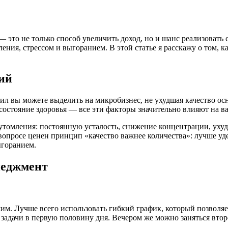
это не только способ увеличить доход, но и шанс реализовать с
ния, стрессом и выгоранием. В этой статье я расскажу о том, ка
ий
ил вы можете выделить на микробизнес, не ухудшая качество ос
остояние здоровья — все эти факторы значительно влияют на в
еутомления: постоянную усталость, снижение концентрации, уху
вопросе ценен принцип «качество важнее количества»: лучше уде
ыгоранием.
неджмент
. Лучше всего использовать гибкий график, который позволяе
 задачи в первую половину дня. Вечером же можно заняться вто