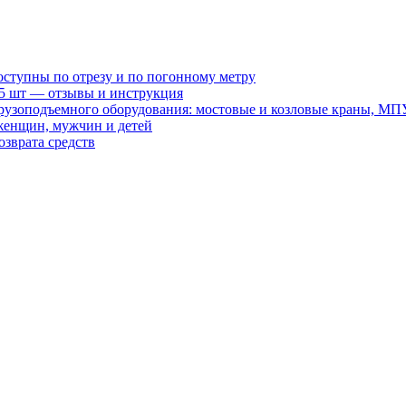
оступны по отрезу и по погонному метру
15 шт — отзывы и инструкция
рузоподъемного оборудования: мостовые и козловые краны, МП
женщин, мужчин и детей
зврата средств