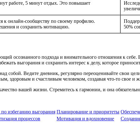
нут работе, 5 минут отдых. Это повышает
Исслед
увелич
 к онлайн-сообществу по своему профилю.
Поддер
ешения и сохранить мотивацию.
50% со
ющий осознанного подхода и внимательного отношения к себе. В
бежать выгорания и сохранить интерес к делу, которое приносит
над собой. Ведите дневник, регулярно переоценивайте свои цели
нным, здоровым и счастливым человеком, создавая что-то свое и
качество вашей жизни. Стремитесь к гармонии, и она обязательн
 по избеганию выгорания
Планирование и приоритеты
Обеспеч
тизация процессов
Мотивация и вдохновение
Создани