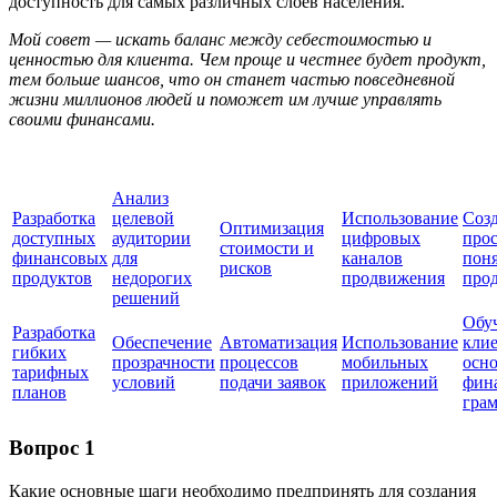
доступность для самых различных слоев населения.
Мой совет — искать баланс между себестоимостью и
ценностью для клиента. Чем проще и честнее будет продукт,
тем больше шансов, что он станет частью повседневной
жизни миллионов людей и поможет им лучше управлять
своими финансами.
Анализ
Разработка
целевой
Использование
Соз
Оптимизация
доступных
аудитории
цифровых
про
стоимости и
финансовых
для
каналов
пон
рисков
продуктов
недорогих
продвижения
про
решений
Обу
Разработка
Обеспечение
Автоматизация
Использование
кли
гибких
прозрачности
процессов
мобильных
осн
тарифных
условий
подачи заявок
приложений
фин
планов
гра
Вопрос 1
Какие основные шаги необходимо предпринять для создания