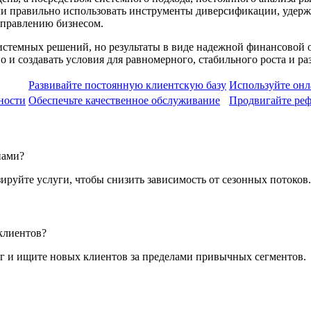
сли правильно использовать инструменты диверсификации, удерж
управлению бизнесом.
системных решений, но результаты в виде надежной финансовой 
о и создавать условия для равномерного, стабильного роста и ра
Развивайте постоянную клиентскую базу
Используйте он
ности
Обеспечьте качественное обслуживание
Продвигайте ре
нами?
ируйте услуги, чтобы снизить зависимость от сезонных потоков.
клиентов?
уг и ищите новых клиентов за пределами привычных сегментов.