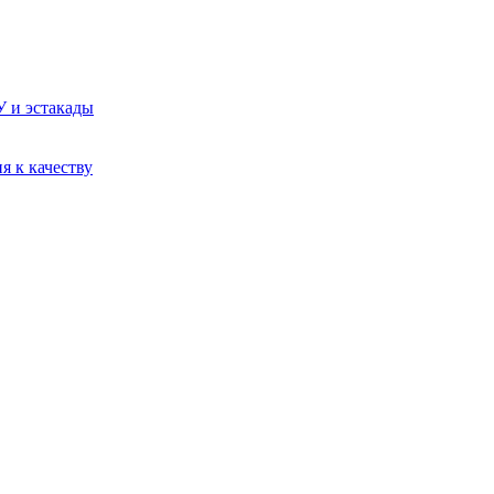
У и эстакады
я к качеству