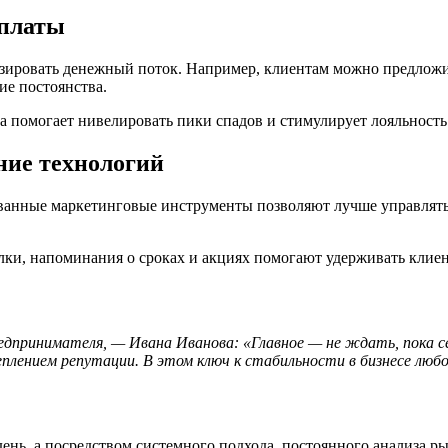
оплаты
ировать денежный поток. Например, клиентам можно предложить
ие постоянства.
та помогает нивелировать пики спадов и стимулирует лояльность
ние технологий
анные маркетинговые инструменты позволяют лучше управлять 
лки, напоминания о сроках и акциях помогают удерживать клие
едпринимателя, — Ивана Иванова: «Главное — не ждать, пока с
еплением репутации. В этом ключ к стабильности в бизнесе люб
 день, а посредством системного подхода, постоянного анализа 