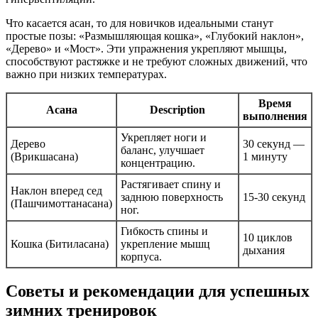
Что касается асан, то для новичков идеальными станут
простые позы: «Размышляющая кошка», «Глубокий наклон»,
«Дерево» и «Мост». Эти упражнения укрепляют мышцы,
способствуют растяжке и не требуют сложных движений, что
важно при низких температурах.
Время
Асана
Description
выполнения
Укрепляет ноги и
Дерево
30 секунд —
баланс, улучшает
(Врикшасана)
1 минуту
концентрацию.
Растягивает спину и
Наклон вперед сед
заднюю поверхность
15-30 секунд
(Пашчимоттанасана)
ног.
Гибкость спины и
10 циклов
Кошка (Битиласана)
укрепление мышц
дыхания
корпуса.
Советы и рекомендации для успешных
зимних тренировок