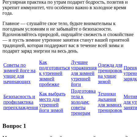
Регулярная практика по утрам подарит бодрость, позитив и
укрепит иммунитет, что особенно важно в холодное время
года.
Главное — слушайте свое тело, будьте внимательны к
погодным условиям и не забывайте о безопасности.
Вдохновляйтесь природой, ощущайте свежесть и спокойствие
— и пусть зимние утренние занятия станут вашей приятной
традицией, которая поддержит вас в течение всей зимы и
подарит заряд энергии на весь день.
Как
Лучшие
Советы по
Одежда для
подготовиться
упражнения
Преим
зимней йоге на
тренировок
к утренней
для зимней
утрен
улице для
на улице
зимней
утренней
заряд
начинающих
зимой
пробежке
йоги
Подготовка
Как выбрать
Техники
Безопасность и
тела к
Мотив
место для
дыхания
профилактика
холодам:
для у
утренней
для зимних
переохлаждения
советы
занят
йоги зимой
тренировок
тренерам
Вопрос 1